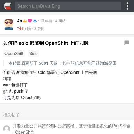
An
•
13 年前
•
4
回帖
749
浏览 •
3 赞同
如何把 solo 部署到 OpenShift 上面去啊
OpenShift
Solo
本贴最后更新于
5001
天前，其中的信息可能已经渤澥桑田
谁能告诉我如何把 solo 部署到 OpenShift 上面去啊
纠结
war 包也打了
git 也 push 了
可是为啥 Oops!了呢
相关帖子
开源力量公开课第32期- 另辟蹊径，基于轻量虚拟化的PaaS平台
–OpenShift