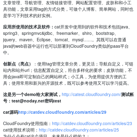
文章管理、导航管理、友情链接管理、网站配置管理、皮肤和和小工
具功能，文章采用tag的方式分类，可做个人博客、简单网站，同时也
是学习下列技术的好实例。
应用所使用的技术及软件：
cat开发中使用到的软件和技术包括java、
spring3、springmvc&jdbc、freemarker、shiro、bootstrap、
jquery、maven、Eclipse、tomcat、mysql……。其既可以在普通
java的web容器中运行也可以部署到CloudFoundry类似的paas平台
中。
创新点（亮点）
：使用tag管理文章分类，更灵活；导航自定义，可链
站内和站外url；信息配置自定义，符合多样化的要求；皮肤功能，不
用会java即可定制自己的网站样式；小工具，为使用提供方便的工
具；使用常用和新兴的开源技术，既可以参考使用又可以学习提高。
这是另一个demo给大家测试，
http://catest.cloudfoundry.com/
测试帐
号：test@noday.net密码test
cat源码
http://catdev.cloudfoundry.com/articles/29
CloudFoundry使用指南：
http://catdev.cloudfoundry.com/articles/23
cat使用技术说明：
http://catdev.cloudfoundry.com/articles/25
为什么会有cat这个项目，未来是什么样的？：