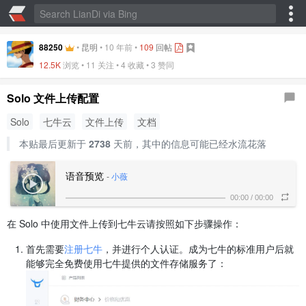
88250
•
昆明
•
10 年前
•
109
回帖
12.5K
浏览 • 11 关注 •
4 收藏
•
3 赞同
Solo 文件上传配置
Solo
七牛云
文件上传
文档
本贴最后更新于
2738
天前，其中的信息可能已经水流花落
语音预览
-
小薇
00:00
/
00:00
在 Solo 中使用文件上传到七牛云请按照如下步骤操作：
首先需要
注册七牛
，并进行个人认证。成为七牛的标准用户后就
能够完全免费使用七牛提供的文件存储服务了：