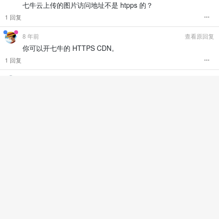
七牛云上传的图片访问地址不是 htpps 的？
1 回复
8 年前
查看原回复
你可以开七牛的 HTTPS CDN。
1 回复
8 年前
查看原回复
还要备案，算了，还是重新上传下图片到服务器上
1 回复
8 年前
查看原回复
访问量小的话也可以的，迁移的时候记得备份。
8 年前
我上传图片 ，编辑器看到是这样的：
jpg
浏览的时候却会自动拼接上我的域名：类似
192.xxx.xxx/p89kd6sf9.bkt.clouddn.com//file/2018/05/7dbb0bf
eb8e34ac3bc7caf6597e063a2_.jpg,然后就 404 了，求解