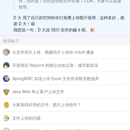
持，但内置了社区提供的文件存储 + CDN，大家可以直接
具体原因，暂时还不知道，谢谢解答。
使用。
D 大 用了自己的空间给你们免费上传图片使用，这样多好，感
谢 D 大！😄
我想说一句，D 大连 SEO 也学的贼 6 呢。🎉
相关帖子
大文件切片上传、视频切片上传转 m3u8 播放
开源项目 filepond 的独立自由之路：城市套路深
SpringMVC 实现上传 Excel 文件并读取至数据库
Java Web 终止客户上传文件
大家觉得好用的文件、图片上传组件？
文件上传的问题