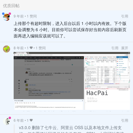
优质回帖
9 年前
• 1 赞同
引用
上传那个有超时限制，进入后台以后 1 小时以内有效。下个版
本会调整为 6 小时。目前你可以尝试保存好当前内容后刷新页
面再进入编辑应该就可以了。
8 年前
•
1
• 1 赞同
引用
展开
不好意思啊，是我本地环境的问题，刚刚我换了一台机子，还是
ubuntu 没有这个问题，然后再我的机子上，找到了原因，如
6 年前
•
1
引用
图，因为系统自动打开了 XX-NET 软件，然后默认打开代理，
v3.0.0 删除了七牛云、阿里云 OSS 以及本地文件上传支
最终就上传不了大点的图片了，把代理改成直连，然后就好了，