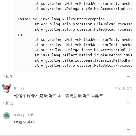
        at sun.reflect.NativeMethodAccessorImpl.invoke(N
        at sun.reflect.DelegatingMethodAccessorImpl.invo
Caused by: java.lang.NullPointerException

        at org.b3log.solo.processor.FileUploadProcessor.
        at org.b3log.solo.processor.FileUploadProcessor_
va)

        at sun.reflect.NativeMethodAccessorImpl.invoke0(
        at sun.reflect.NativeMethodAccessorImpl.invoke(N
        at sun.reflect.DelegatingMethodAccessorImpl.invo
        at java.lang.reflect.Method.invoke(Method.java:4
        at org.b3log.latke.ioc.bean.JavassistMethodHandl
1 回复
8 年前
查看原回复
你这个好像不是最新代码，请更新最新代码再试。
1 回复
8 年前
•
1
很棒的系统