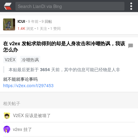
ICUI
•
9 年前
•
9
回帖
1.4K
浏览 • 1 关注 •
1 赞同
在 v2ex 发帖求助得到的却是人身攻击和冷嘲热讽，我该
怎么办
V2EX
冷嘲热讽
本贴最后更新于
3654
天前，其中的信息可能已经物是人非
就不能就事论事吗
https://v2ex.com/t/297453
相关帖子
V2EX 应该是被墙了
v2ex 挂了