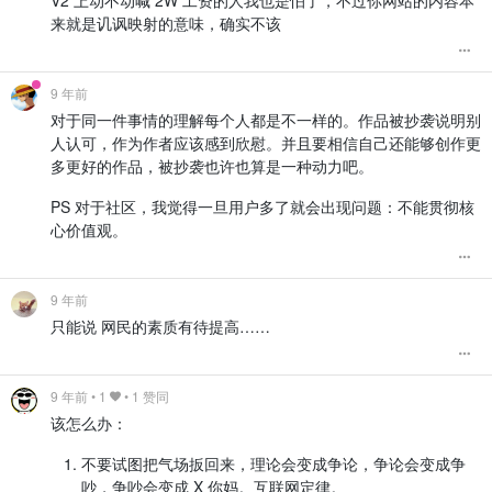
V2 上动不动喊 2W 工资的人我也是怕了，不过你网站的内容本
来就是讥讽映射的意味，确实不该
9 年前
对于同一件事情的理解每个人都是不一样的。作品被抄袭说明别
人认可，作为作者应该感到欣慰。并且要相信自己还能够创作更
多更好的作品，被抄袭也许也算是一种动力吧。
PS 对于社区，我觉得一旦用户多了就会出现问题：不能贯彻核
心价值观。
9 年前
只能说 网民的素质有待提高……
9 年前
•
1
• 1 赞同
该怎么办：
不要试图把气场扳回来，理论会变成争论，争论会变成争
吵，争吵会变成 X 你妈。互联网定律。