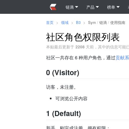
链滴
产品
榜单
首页
>
领域
>
B3
>
Sym
/
链滴
/
使用指南
社区角色权限列表
本贴最后更新于
2208
天前，其中的信息可能
社区一共存在 6 种用户角色，通过
贡献
0 (Visitor)
访客，未注册。
可浏览公开内容
1 (Default)
新手，刚完成注册，拥有权限：