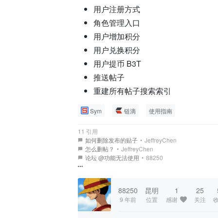
用户注册方式
角色管理入口
用户增加积分
用户兑换积分
用户提币 B3T
推送帖子
重建所有帖子搜索索引
Sym
链滴
使用指南
11 引用
如何删除发布的贴子
•
JeffreyChen
怎么删帖？
•
JeffreyChen
论坛 @功能无法使用
•
88250
88250
昆明
1
25
9 年前
位置
感谢
关注