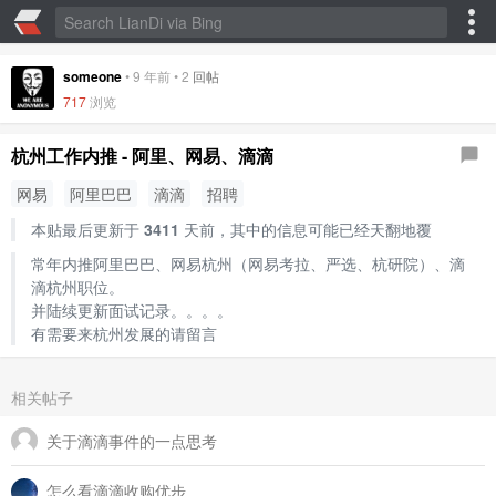
someone
•
9 年前
•
2
回帖
717
浏览
杭州工作内推 - 阿里、网易、滴滴
网易
阿里巴巴
滴滴
招聘
本贴最后更新于
3411
天前，其中的信息可能已经天翻地覆
常年内推阿里巴巴、网易杭州（网易考拉、严选、杭研院）、滴
滴杭州职位。
并陆续更新面试记录。。。。
有需要来杭州发展的请留言
相关帖子
关于滴滴事件的一点思考
怎么看滴滴收购优步