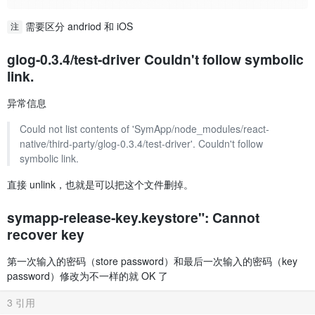
需要区分 andriod 和 iOS
注
glog-0.3.4/test-driver Couldn't follow symbolic
link.
异常信息
Could not list contents of 'SymApp/node_modules/react-
native/third-party/glog-0.3.4/test-driver'. Couldn't follow
symbolic link.
直接 unlink，也就是可以把这个文件删掉。
symapp-release-key.keystore": Cannot
recover key
第一次输入的密码（store password）和最后一次输入的密码（key
password）修改为不一样的就 OK 了
3 引用