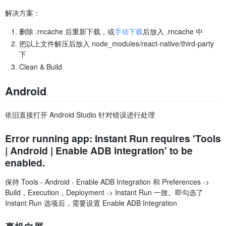
解决方案：
删除 .rncache 后重新下载，或
手动下载
后放入 .rncache 中
把以上文件解压后放入 node_modules/react-native/third-party
下
Clean & Build
Android
依旧直接打开 Android Studio 针对错误进行处理
Error running app: Instant Run requires 'Tools
| Android | Enable ADB integration' to be
enabled.
保持 Tools - Android - Enable ADB Integration 和 Preferences ->
Build，Execution，Deployment -> Instant Run 一致。即勾选了
Instant Run 选项后，需要设置 Enable ADB Integration