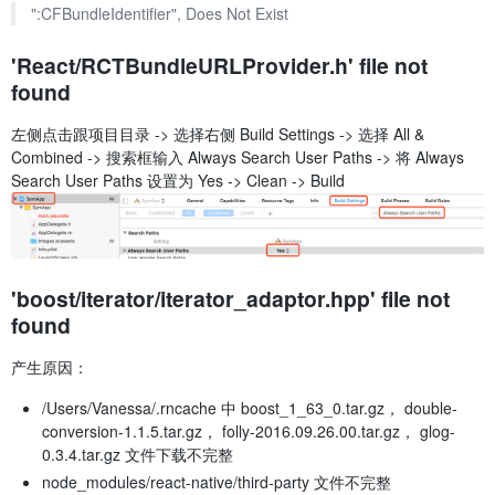
":CFBundleIdentifier", Does Not Exist
'React/RCTBundleURLProvider.h' file not
found
左侧点击跟项目目录 -> 选择右侧 Build Settings -> 选择 All &
Combined -> 搜索框输入 Always Search User Paths -> 将 Always
Search User Paths 设置为 Yes -> Clean -> Build
'boost/iterator/iterator_adaptor.hpp' file not
found
产生原因：
/Users/Vanessa/.rncache 中 boost_1_63_0.tar.gz， double-
conversion-1.1.5.tar.gz， folly-2016.09.26.00.tar.gz， glog-
0.3.4.tar.gz 文件下载不完整
node_modules/react-native/third-party 文件不完整