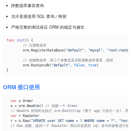
跨数据库兼容查询
允许直接使用 SQL 查询／映射
严格完整的测试保证 ORM 的稳定与健壮
func
init
()
 {

// 注册数据库
	orm.RegisterDataBase(
"default"
, 
"mysql"
, 
"root:root@
// 创建数据库，第三个参数是是否检测数据库重复，报错
	orm.RunSyncdb(
"default"
, 
false
, 
true
)

ORM 接口使用
var
 o Ormer

  o = orm.NewOrm() 
// 创建一个 Ormer
// NewOrm 的同时会执行 orm.BootStrap (整个 app 只执行一
var
 r RawSeter

  r = o.Raw(
"UPDATE user SET name = ? WHERE name = ?"
, 
"test
// Raw 函数，返回一个 RawSeter 用以对设置的 sql 语句和参数进行操