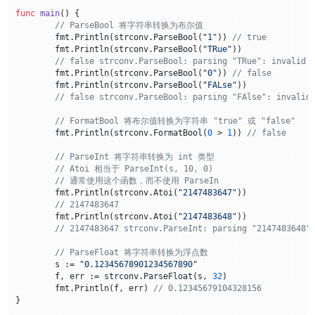
func
main
()
 {

// ParseBool 将字符串转换为布尔值
	fmt.Println(strconv.ParseBool(
"1"
)) 
// true
	fmt.Println(strconv.ParseBool(
"TRue"
))

// false strconv.ParseBool: parsing "TRue": invalid 
	fmt.Println(strconv.ParseBool(
"0"
)) 
// false
	fmt.Println(strconv.ParseBool(
"FALse"
))

// false strconv.ParseBool: parsing "FAlse": invalid
// FormatBool 将布尔值转换为字符串 "true" 或 "false"
	fmt.Println(strconv.FormatBool(
0
 > 
1
)) 
// false
// ParseInt 将字符串转换为 int 类型
// Atoi 相当于 ParseInt(s, 10, 0)
// 通常使用这个函数，而不使用 ParseIn
	fmt.Println(strconv.Atoi(
"2147483647"
))

// 2147483647
	fmt.Println(strconv.Atoi(
"2147483648"
))

// 2147483647 strconv.ParseInt: parsing "2147483648"
// ParseFloat 将字符串转换为浮点数
	s := 
"0.12345678901234567890"
	f, err := strconv.ParseFloat(s, 
32
)

	fmt.Println(f, err) 
// 0.12345679104328156