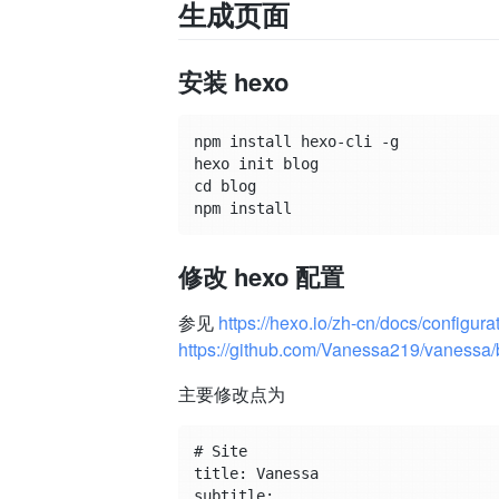
生成页面
安装 hexo
npm install hexo-cli -g

hexo init blog

cd blog

修改 hexo 配置
参见
https://hexo.io/zh-cn/docs/configura
https://github.com/Vanessa219/vanessa/
主要修改点为
# Site

title: Vanessa

subtitle:
