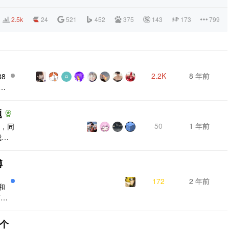
2.5k
24
521
452
375
143
173
799
2.2K
8 年前
88
但
本
..
题
.
50
1 年前
记，同
我想
记中
中图片
博
经了
床，
172
2 年前
和
下几
优化
结
的个