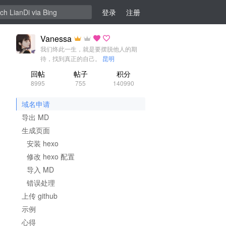
登录
注册
Vanessa
我们终此一生，就是要摆脱他人的期
待，找到真正的自己。
昆明
回帖
帖子
积分
8995
755
140990
域名申请
导出 MD
生成页面
安装 hexo
修改 hexo 配置
导入 MD
错误处理
上传 github
示例
心得