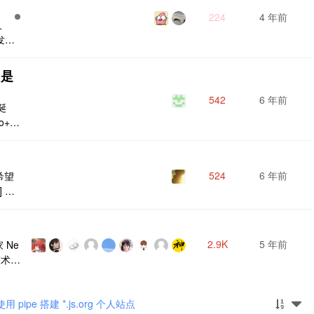
件：
224
4 年前
、
发
文章
不自
只是
告。
站，
542
6 年前
日诞
户太
+Gi
Wor
到腾
了一篇
524
6 年前
希望
客（瓶
] ，p
2.9K
5 年前
 Ne
技术、
注于
com
用 pipe 搭建 *.js.org 个人站点