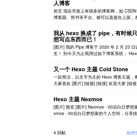
二、Hexo 基础使用 2.1 安装 Hexo 前置条
人博客
安装使用 Hexo 需要先安装 Nod ..
前言 现在市面上有很多的博客网，如 CSDN
博客园、简书等平台。都可以直接在上面，
布、编辑，文章。用户交互也非常好，写的
更能直接在百度上直接搜索到。缺点是比较
我从 hexo 换成了 pipe，有时候
由，会受到各种因素的限制和无关紧要的广
想写点东西而已！
通过购买域名和服务器来搭建一个这样的网
[图片] 我的 Pipe 博客于 2020 年 2 月 23 
不光说购买成本。定期的维护，就要耗费用
生！ 到今天为止我用过如下博客系统： Hexo
多的精力和时间。 除此 ..
tHub（目前已经冻结项目，启动时间待定） 
dpress: 刚开始是在虚拟空间上写，后来转
又一个 Hexo 主题 Cold Stone
讯云，再就没有后来了 S9Y Blog（只更新
一款简洁，以文字为主的 Hexo 博客主题，
文章） 帝国 CMS —— 花费精力最多的博
大家喜欢 [图片] [链接] [链接] 欢迎大家 [链接
..
r 以及 star
Hexo 主题 Nexmoe
[图片] 预览 [图片] Nexmoe - 00后白日梦想家
xmoe - 00后白日梦想家的个人空间，分享
AI、产品设计和生活。Github 15k+ ✨，专
Next.js 和 Moe 文化的个人博客。 nexmoe.
Github https://github.com/nexmoe/hexo- ..
4
回帖
如何使