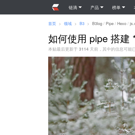
链滴
产品
榜单
首页
>
领域
>
B3
>
B3log
/
Pipe
/
Hexo
/
js.
如何使用 pipe 搭建 *
本贴最后更新于
3114
天前，其中的信息可能