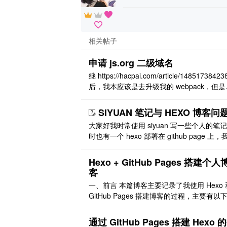
相关帖子
申请 js.org 二级域名
继 https://hacpai.com/article/14851738423
后，我本应该是去升级我的 webpack，但是
是，我的注意力被 js.org 这个域名吸引了。
宝宝也想要 ～～～～ I Want I Want I Want it.
SIYUAN 笔记与 HEXO 博客问
原来还是蛮简单的，参照 https://dns.js.org .
大家好我时常使用 siyuan 写一些个人的笔
时也有一个 hexo 部署在 github page 上，
要知道我如何完成以下功能： 将 siyuan 笔
的图片上传至图床，同时更改 siyuan 笔记
Hexo + GitHub Pages 搭建个人
的路径（将本地路径改为图床路径） 【我已
客
解到了如何将文档中所有图片全部上传至图
一、前言 本篇博客主要记录了我使用 Hexo 
但是文档中的图片 ..
GitHub Pages 搭建博客的过程，主要有以
部分内容： Hexo 博客基本使用 Hexo 配置
使用 GitHub Pages 部署 Hexo 配置域名 总
通过 GitHub Pages 搭建 Hexo 