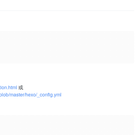
tion.html
或
blob/master/hexo/_config.yml