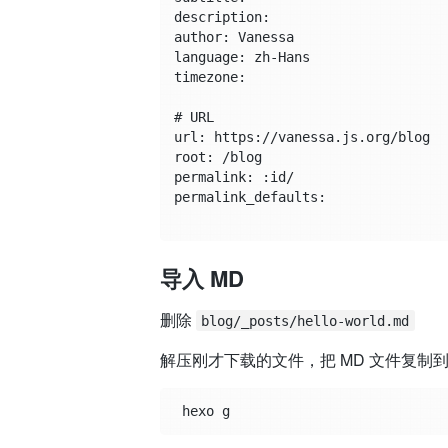
description:

author: Vanessa

language: zh-Hans

timezone:

# URL

url: https://vanessa.js.org/blog

root: /blog

permalink: :id/

permalink_defaults:

导入 MD
删除
blog/_posts/hello-world.md
解压刚才下载的文件，把 MD 文件复制