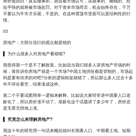
将价值回归：真实做事的，就会被市场认可，讲故事的、圈钱的、想
短平快的就将被市场惩罚。对于资本市场而言，机会始终存在，千万
不要以为牛市才乐观，不是的。在这种震荡市里面可以是结构性的行
情。
03
房地产：大部分流行的观点都是错的
▌ 为什么很多人对房地产看错呢?
我觉得第一个是不了解政策。比如说当我们很多人讲房地产市场的时
候，谁告诉你房地产就是一个市场?中国土地供给都是管制的，市场起
码是要有供求的对吧?分析的逻辑框架就错了，所以那么多人过去十多
年不停在看空，结果涨成这样。
第二个不要试图用单一逻辑来解释。比如说大家经常讲中国要人口老
龄化了，所以房价涨不动了。老龄化这个话题讲了多少年了，房价还
是无畏无惧地上涨。
▌ 究竟怎么来理解房地产?
我这十年的研究用一句话来概括就叫长期看人口、中期看土地、短期