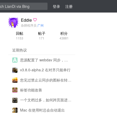
登录
注册
Eddie
杂牌程序员
广州
回帖
帖子
积分
1153
171
43881
近期热议
思源配置了 webdav 同步，为什么一直提示配置有问题呀？
v3.8.0-alpha.2 右对齐只能单行
您见过禁止云同步的图标在转圈圈吗
标签功能改善
一个文档过多，如何跨页面进行复制
Mac 在使用时总会自动退出