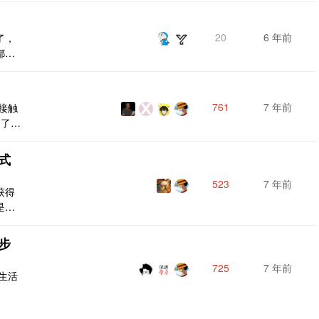
夹。
思源
20
6 年前
了，
都在
工作
假
761
7 年前
接触
销了，
说转
客内容
式
行多
的想
523
7 年前
获得
.
是基
合理
的方
步
。投
中的
725
7 年前
生活
这可可