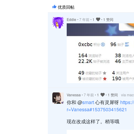
优质回帖
Eddie
•
7 年前
•
1
•
1 赞同
Vanessa
•
7 年前
•
1
•
1 赞同
via ma
你和 @
smart
心有灵犀呀
https:
这个页面是不是有点乱来的感觉
r=Vanessa#1537503415621
@
88250
现在改成这样了。稍等哦
@
Vanessa