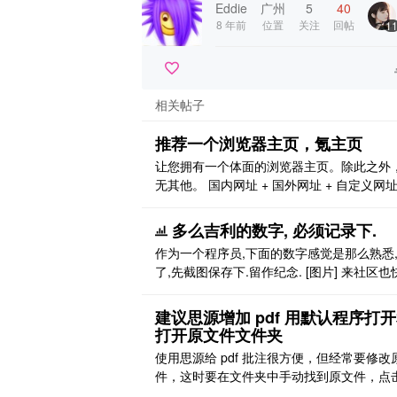
Eddie
广州
5
40
8 年前
位置
关注
回帖
1
相关帖子
推荐一个浏览器主页，氪主页
让您拥有一个体面的浏览器主页。除此之外
无其他。 国内网址 + 国外网址 + 自定义网址
透明主题 + 七彩主题 + 多引擎搜索 + 动态壁
高清壁纸 多引擎搜索（输入一个关键词，同
多么吉利的数字, 必须记录下.
索百度，必应，搜狗，360，微信，知乎） 
作为一个程序员,下面的数字感觉是那么熟悉
么比视频更能说明事情的？
了,先截图保存下.留作纪念. [图片] 来社区也
一年了,也给 solo 贡献几行代码. 希望社区
好. [poll1584191402875] [poll15841913452
建议思源增加 pdf 用默认程序打
打开原文件文件夹
使用思源给 pdf 批注很方便，但经常要修改
件，这时要在文件夹中手动找到原文件，点
开，很麻烦，所以建议在 pdf 标签页的选项