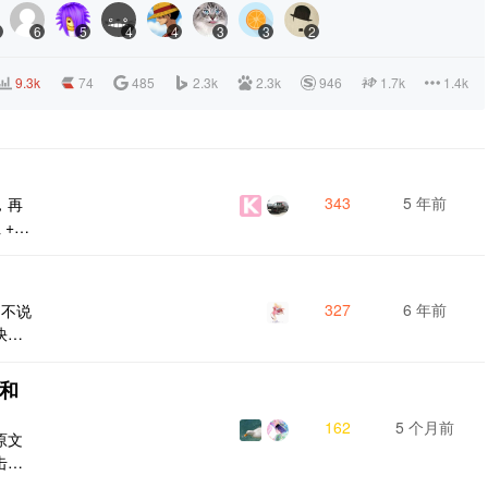
1
6
5
4
4
3
3
2
9.3k
74
485
2.3k
2.3k
946
1.7k
1.4k
343
5 年前
，再
 +
纸 +
时搜
有什
327
6 年前
,不说
快有
越来越
64]
开和
162
5 个月前
原文
击打
中添