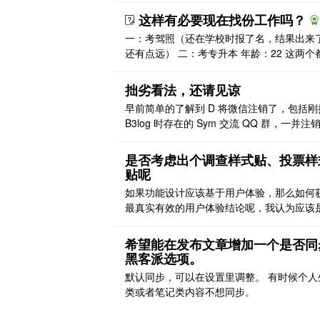
加两项：用默认程序打开、打开原文件文件
这样有必要现在找份工作吗？
例如福昕阅读器可以打开原文件夹： [图片] 
一：考驾照（还在学校时报了名，结果出来
pdf 标签页的选项 [图片]
还有点远） 二：考专升本 年龄：22 这两个
十月份中旬，大伙们认为有没有必要着急找
吗？ 我如果找到工作了，因为这些事情要请
拙劣看法，还请见谅
（还是在一个月内）~~ 给个建议我吧！
早前简单的了解到 D 将微信注销了，包括刚
B3log 时存在的 Sym 交流 QQ 群，一并注
但是我觉得这个公众号有必要持续更新，不
发社区的大部分帖子，就 D 和 V 的个人博
是否考虑出个调查样式贴、投票样
我就觉得很有观看价值啊，你们的想法是入
贴呢
年的经验之谈、对于新手来说也是比较成熟
如果功能设计应该基于用户体验，那么如何
法，甚至我觉得比好多收费的知识星球都更 .
最真实有效的用户体验结论呢，我认为应该
于科学的调查和分析。 调查 调查的方向： 
规划调查方向、调查目标、调查数据。 调查
希望能在发布文章增加一个是否同
式：调查问卷形式应该算是最基础的方式吧
黑客派选项。
票也应该是调查问卷的一种。其中调查问卷
默认同步，可以在设置里调整。 有时候个人
问题设置也应该有很大的研究空间。 分析 
类或者笔记类内容不想同步。
能学问就深了，需 ..