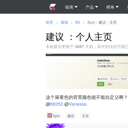
链滴
产品
榜单
首页
>
领域
>
B3
>
Sym
/
建议
/
主页
建议 ：个人主页
本贴最后更新于
3087
天前，其中的信息可能
这个屎黄色的背景颜色能不能自定义啊？
@
88250
@
Vanessa
Sym
建议
主页