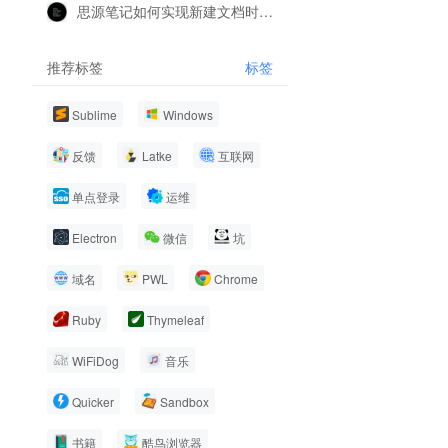
思源笔记如何实现新建文档时根据特定关键词的文档标题，自动添加特定的数据库
推荐标签
标签
Sublime
Windows
反馈
Latke
互联网
单点登录
运维
Electron
微信
坑
域名
PWL
Chrome
Ruby
Thymeleaf
WiFiDog
音乐
Quicker
Sandbox
书籍
酷鸟浏览器