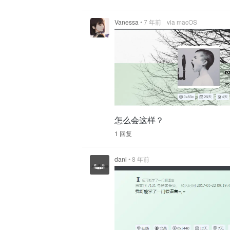
Vanessa
•
7 年前
via macOS
怎么会这样？
1 回复
danl
•
8 年前