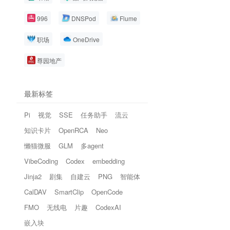
996
DNSPod
Flume
职场
OneDrive
尊园地产
最新标签
Pi
视觉
SSE
任务助手
流云
知识卡片
OpenRCA
Neo
懒猫微服
GLM
多agent
VibeCoding
Codex
embedding
Jinja2
剧集
自建云
PNG
智能体
CalDAV
SmartClip
OpenCode
FMO
无线电
片趣
CodexAI
嵌入块