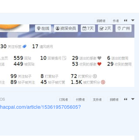
捐赠者
作者
cOS
订阅者
付费者
支持者
捐赠者
//hacpai.com/article/1536195705605?
。。