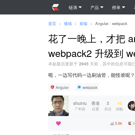
链滴
产品
榜单
首页
>
领域
>
前端
>
Angular
/
webpack
花了一晚上，才把 angu
webpack2 升级到 w
本贴最后更新于
2945
天前，其中的信息可能
呃，一边写代码一边刷油管，能怪谁呢？
Angular
webpack
shuiniu
香港
3
10
7 年前
位置
关注
回帖
5.6k
3