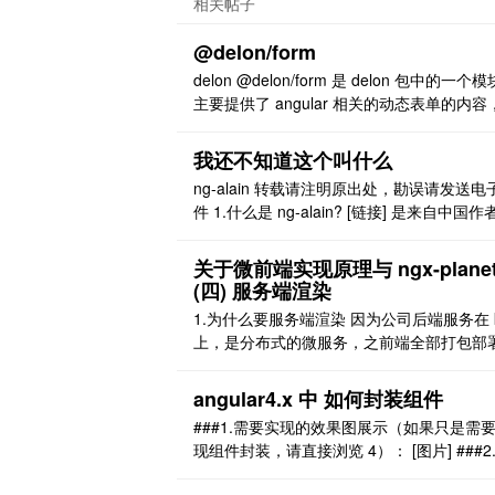
相关帖子
@delon/form
delon @delon/form 是 delon 包中的一个
主要提供了 angular 相关的动态表单的内容
篇文章是来大概的看一下 sf 组件如何实现的 
FComponent 开始 1-3 定义了一个模版 唯一标识
我还不知道这个叫什么
符为 con，后面使用了 nz-form 这是 ng-zor
ng-alain 转载请注明原出处，勘误请发送电
装下的 angu ..
件 1.什么是 ng-alain? [链接] 是来自中国作
[链接] 开源出的一个企业级中后台前端/设计
决方案脚手架，秉承 Ant Design 的设计价值
关于微前端实现原理与 ngx-plane
观，让 Angular 快速落地于企业生产实践中
(四) 服务端渲染
一个高集成性框架。 其中提供了非常丰富的
1.为什么要服务端渲染 因为公司后端服务在 k
能诸如 Dyna ..
上，是分布式的微服务，之前端全部打包部
了物理机器(虚拟机)nginx 上,如果通过 helm
用商店的话，nginx 前端这部分无法处理，
angular4.x 中 如何封装组件
灰度部署，CI 等，全部都只能做到接口级别
###1.需要实现的效果图展示（如果只是需
理，并不能连带静态资源文件一起处理，所
现组件封装，请直接浏览 4）： [图片] ###2
于分布式的前端整改迫在眉睫。 ..
件的思想说明： 组件化并不是前端所特有的