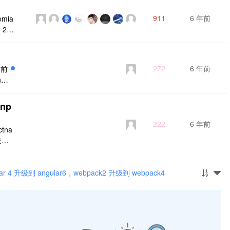
件化
就必
911
6 年前
emia
是将
2.
体去
://
roac
272
6 年前
之前
gul
le
htt
np
222
6 年前
tna
依赖
refi
x) c
4 升级到 angular6，webpack2 升级到 webpack4