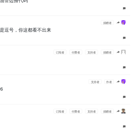
油管边撸代码
捐赠者
是逗号，你这都看不出来
订阅者
付费者
支持者
捐赠者
支持者
作者
r6
订阅者
付费者
支持者
捐赠者