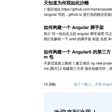
一些其他的语言或者桌面程序等，都具有组
天知道为何我如此沙雕
的先例。确切的说，只要有 UI 层的展示，
1.项目地址:https://github.com/myheroacad
定有可以组件化的地方。简单来说，组件就
(angular 写的，github.io 是打包的静态页面) 
一段 UI 样式和其对应的功能作为独立的整
数据采用 mock 3.图片有点大，访问很慢,https
看 ..
myheroacademia.github.io/#/herolist/myhe
如何构建一个 Angular 脚手架
ademia 4.数 ..
简介 写一份自定义的 angular 脚手架吧 写
我们先解析一下 antd 的脚手架 前提 先把 An
ar Schematic这篇文章读一遍,确保了解了 col
ction 等基础 antd 脚手架 克隆项目 git clone 
如何构建一个 Angular6 的第三方 
ps://github.com/NG-ZORRO/ng-zorro-an ..
m 包
不废话直接上教程 1.建立项目 ng new projec
me [图片] 2.创建第三方库 项目创建完毕，
安装完毕后 # libraryname : 第三方包名字 # p
x : 组件前缀(如 nz-zorro 的组件前都是 nz-xx
d projectname ng g library lib ..
10
回帖
花了一晚上，才把 angular 