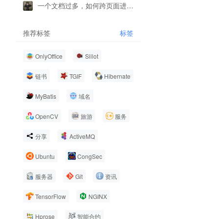
一个文档过多，如何跨页面进行复制
推荐标签
标签
OnlyOffice
Sillot
链书
TGIF
Hibernate
MyBatis
域名
OpenCV
旅游
服务
分享
ActiveMQ
Ubuntu
CongSec
服务器
Git
资讯
TensorFlow
NGINX
Hprose
智能合约