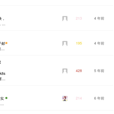
213
4 年前
模块，
，这
从 S
ro 封
195
4 年前
子邮
者
解
t
的
功
428
5 年前
8s
署在
 做应
包括
的处
214
6 年前
要实
以基
.组
，