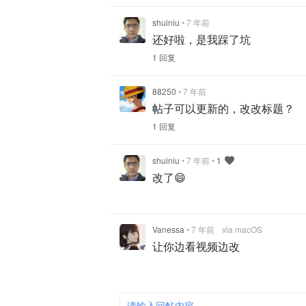
shuiniu
•
7 年前
还好啦，是我踩了坑
1 回复
88250
•
7 年前
帖子可以更新的，改改标题？
1 回复
shuiniu
•
7 年前
•
1
改了😄
Vanessa
•
7 年前
via macOS
让你边看视频边改
请输入回帖内容 ...