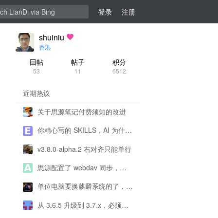
登录
注册
shuiniu
香港
回帖
帖子
积分
53
11
6512
近期热议
关于思源笔记付费须知的改进
你精心写的 SKILLS，AI 为什么不用、错用？
v3.8.0-alpha.2 右对齐只能单行
思源配置了 webdav 同步，为什么一直提示配置有问题呀？
单位电脑要换麒麟系统的了，思源还能用了吗？
从 3.6.5 升级到 3.7.x，必须所有终端，包括移动端都同步升级吗？