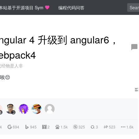
本站基于开源项目 Sym
编程代码问答
lar 4 升级到 angular6，
ebpack4
已经物是人非
唉😔
4
3
4
694
945
2
1.5k
325
3
523
1.6k