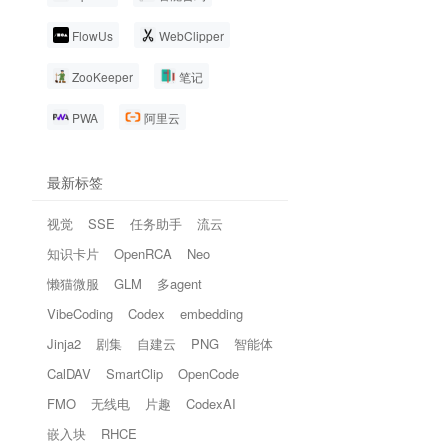
FlowUs
WebClipper
ZooKeeper
笔记
PWA
阿里云
最新标签
视觉
SSE
任务助手
流云
知识卡片
OpenRCA
Neo
懒猫微服
GLM
多agent
VibeCoding
Codex
embedding
Jinja2
剧集
自建云
PNG
智能体
CalDAV
SmartClip
OpenCode
FMO
无线电
片趣
CodexAI
嵌入块
RHCE