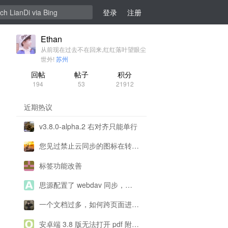
登录
注册
Ethan
从前现在过去不在回来,红红落叶望眼尘
世外!
苏州
回帖
帖子
积分
194
53
21912
近期热议
v3.8.0-alpha.2 右对齐只能单行
您见过禁止云同步的图标在转圈圈吗
标签功能改善
思源配置了 webdav 同步，为什么一直提示配置有问题呀？
一个文档过多，如何跨页面进行复制
安卓端 3.8 版无法打开 pdf 附件阅读，没有反应看不到内容，导出 pdf 正常