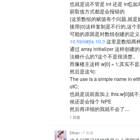
也就是说不管是 int 还是 int
获取值方式都是会报错的
(这里数组的赋值有个问题,就是如果用 
接用{0}这样复制是不行的,这
可能的原因是对数组创建的定义
10.html#jls-10.3
这里是数组两种创建方
通过 array initializ
法糖什么的?这个不是很清楚..
而像楼主这样 w[0] = 1;
然后是这句:
The use is a simple name in eithe
ofC;
也就是说前面加上 this.w[0]
候还是会报个 NPE
然后再详细的我就不会了....
1 回复
Ethan
•
7 年前