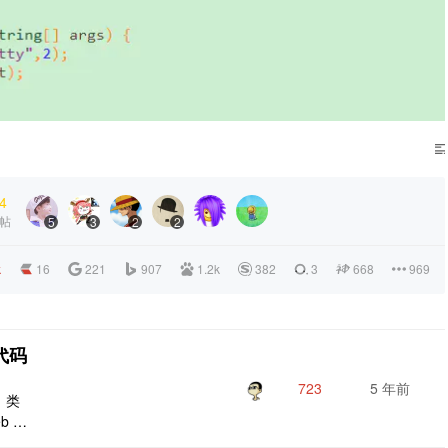
4
帖
5
3
2
2
k
16
221
907
1.2k
382
3
668
969
代码
723
5 年前
站。类
b 代
支持十