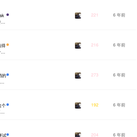
人分
low
221
6 年前
ak
子：
转换
ur
e
216
6 年前
么值得
什么
可以
co
在类
273
6 年前
文档的
放脚
的东
le
在编
192
6 年前
在这个
下的
e.
 是
..
204
6 年前
程序试