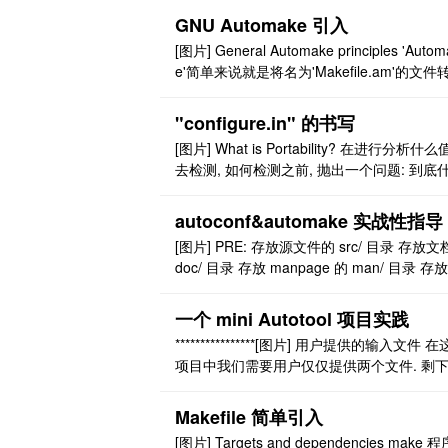
多种语言在线编译运行。 可 Star / Fork 别
GNU Automake 引入
享的代码。 评论代码片段，与作者交流。 Fol
[图片] General Automake principles 'Autom
关注感兴趣的发布者（开发中...）。 举个例
e'简单来说就是将名为'Makefile.am'的文件
h ..
为与 GNU 兼容的'Makefile.in', 以便与'config
e'结合使用. 每个'Makefile.am'都是根据 mak
"configure.in" 的书写
语法编写的; 'Automake'可以识 ..
[图片] What is Portability? 在进行分析什
去检测, 如何检测之前, 抛出一个问题: 到底
是可移植性? 可移植性是一种代码的质量, 
使得编译和运行在各种各样的平台上. 在 Auto
autoconf&automake 实战性指导
nf 的背景下, 可移植性通常指的是可以运行
[图片] PRE: 存放源文件的 src/ 目录 存放
Unix 的系统上--有时候包含 Windows. ..
doc/ 目录 存放 manpage 的 man/ 目录 存
本的 scripts/ 目录 (一般情况下这个目录中
西只被安装而不编译) 存放一些示例的 examp
一个 mini Autotool 项目实践
s/ 目录 POST: 检查所需的头或库的可用性 
****************[图片] 用户提供的输入文件 
译时调整一些事情(比如说脚本路径 ..
项目中我们需要用户仅仅提供两个文件. 剩
全部都交给 Autotools 去处理和生成: 'Makefil
am' 是 automake 的输入文件 'configure.in'
Makefile 简单引入
autoconf 的输入文件 我喜欢把'Makefile.am' 
[图片] Targets and dependencies make 