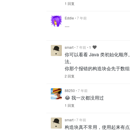
1 回复
Eddie
•
7 年前
....
smart
•
7 年前
•
1
你可以看看 Java 类初始化
法。
你那个报错的构造块会先于数组
2 回复
88250
•
7 年前
😂 我一次都没用过
1 回复
smart
•
7 年前
构造块真不常用，使用起来有点