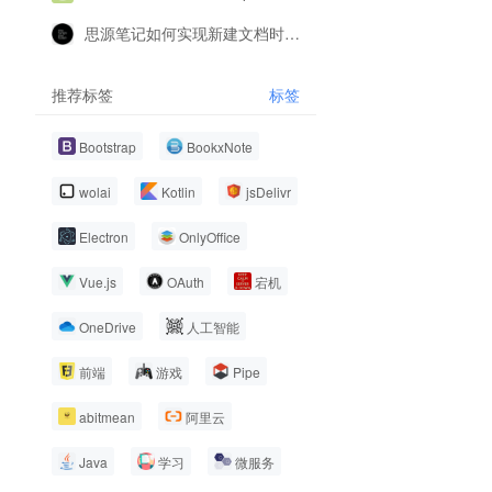
思源笔记如何实现新建文档时根据特定关键词的文档标题，自动添加特定的数据库
推荐标签
标签
Bootstrap
BookxNote
wolai
Kotlin
jsDelivr
Electron
OnlyOffice
Vue.js
OAuth
宕机
OneDrive
人工智能
前端
游戏
Pipe
abitmean
阿里云
Java
学习
微服务