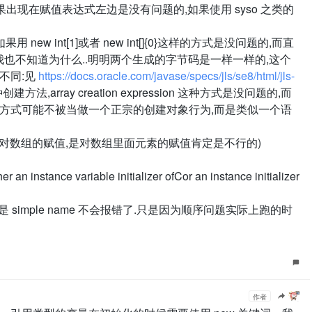
[],如果出现在赋值表达式左边是没有问题的,如果使用 syso 之类的
new int[1]或者 new int[]{0}这样的方式是没问题的,而直
个我也不知道为什么..明明两个生成的字节码是一样一样的,这个
不同:见
https://docs.oracle.com/javase/specs/jls/se8/html/jls-
法,array creation expression 这种方式是没问题的,而
er 这样创建的方式可能不被当做一个正宗的创建对象行为,而是类似一个语
其实不是对数组的赋值,是对数组里面元素的赋值肯定是不行的)
r an instance variable initializer ofCor an instance initializer
就不是 simple name 不会报错了.只是因为顺序问题实际上跑的时
作者