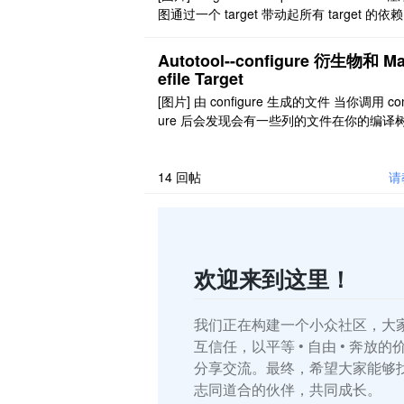
图通过一个 target 带动起所有 target 的依
持更新. 这些依赖或许还会有更多的依赖关系
所以当在处理一个'Makefile'的时候一个潜在
Autotool--configure 衍生物和 M
复杂的依赖关系图就会形成. 一个简单的'Makef
efile Target
e'长这样: all: foo ..
[图片] 由 configure 生成的文件 当你调用 con
ure 后会发现会有一些列的文件在你的编译
生成. 由 configure 构建的编译树的结构和
的文件的不同随着要构建的包的不同而有所
同. 以下是生成的文件及其说明: config.cache
14
回帖
请
onfigure 可以缓存系统测试的结果, 这样 ..
欢迎来到这里！
我们正在构建一个小众社区，大
互信任，以平等 • 自由 • 奔放
分享交流。最终，希望大家能够
志同道合的伙伴，共同成长。