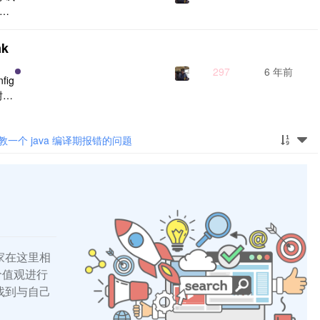
赖保
.
的
ak
il
297
6 年前
fig
树中
生成
不
 c
教一个 java 编译期报错的问题
家在这里相
的价值观进行
找到与自己