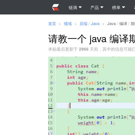
链滴
产品
榜单
首页
>
领域
>
后端
/
Java
>
Java
/
编译
/
期
请教一个 java 编
本贴最后更新于
2966
天前，其中的信息可能