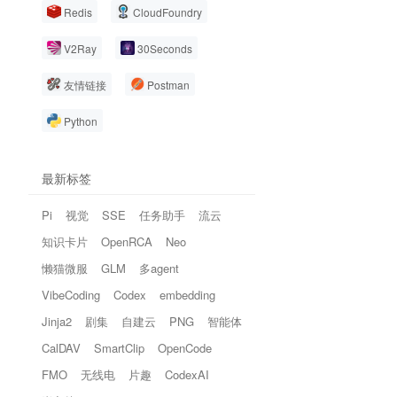
Redis
CloudFoundry
V2Ray
30Seconds
友情链接
Postman
Python
最新标签
Pi
视觉
SSE
任务助手
流云
知识卡片
OpenRCA
Neo
懒猫微服
GLM
多agent
VibeCoding
Codex
embedding
Jinja2
剧集
自建云
PNG
智能体
CalDAV
SmartClip
OpenCode
FMO
无线电
片趣
CodexAI