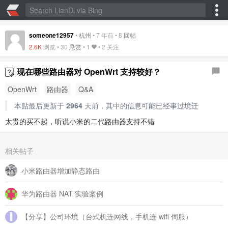
someone12957
•
杭州
•
7 年前
•
8
回帖
2.6K
浏览 •
30
悬赏
•
1
• 2 关注
现在哪些路由器对 OpenWrt 支持较好？
OpenWrt
路由器
Q&A
本贴最后更新于
2964
天前，其中的信息可能已经事过境迁
太贵的买不起，听说小米的二代路由器支持不错
相关帖子
小米路由器增加静态路由
华为路由器 NAT 实验案例
【分享】公司环境（台式机连网线，手机连 wifi 伺服）