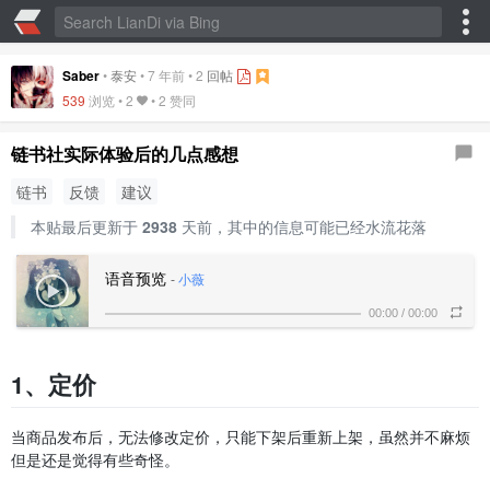
Saber
•
泰安
•
7 年前
•
2
回帖
539
浏览 •
2
•
2 赞同
链书社实际体验后的几点感想
链书
反馈
建议
本贴最后更新于
2938
天前，其中的信息可能已经水流花落
语音预览
-
小薇
00:00
/
00:00
1、定价
当商品发布后，无法修改定价，只能下架后重新上架，虽然并不麻烦
但是还是觉得有些奇怪。