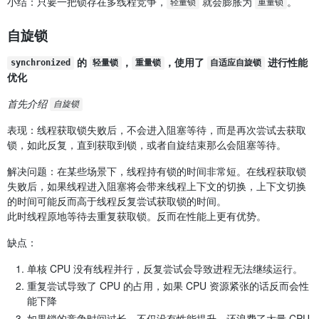
小结：只要一把锁存在多线程竞争，
就会膨胀为
。
轻量锁
重量锁
自旋锁
的
，
，使用了
进行性能
synchronized
轻量锁
重量锁
自适应自旋锁
优化
首先介绍
自旋锁
表现：线程获取锁失败后，不会进入阻塞等待，而是再次尝试去获取
锁，如此反复，直到获取到锁，或者自旋结束那么会阻塞等待。
解决问题：在某些场景下，线程持有锁的时间非常短。在线程获取锁
失败后，如果线程进入阻塞将会带来线程上下文的切换，上下文切换
的时间可能反而高于线程反复尝试获取锁的时间。
此时线程原地等待去重复获取锁。反而在性能上更有优势。
缺点：
单核 CPU 没有线程并行，反复尝试会导致进程无法继续运行。
重复尝试导致了 CPU 的占用，如果 CPU 资源紧张的话反而会性
能下降
如果锁的竞争时间过长，不仅没有性能提升，还浪费了大量 CPU