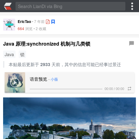
EricTao
•
7 年前
664
浏览 •
2 收藏
Java 原理:synchronized 机制与几类锁
Java
锁
本贴最后更新于
2933
天前，其中的信息可能已经事过景迁
语音预览
-
小薇
00:00
/
00:00