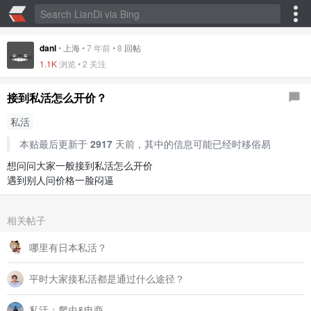
danl
•
上海
•
7 年前
•
8
回帖
1.1K
浏览 • 2 关注
接到私活怎么开价？
私活
本贴最后更新于
2917
天前，其中的信息可能已经时移俗易
想问问大家一般接到私活怎么开价
遇到别人问价格一脸闷逼
相关帖子
哪里有日本私活？
平时大家接私活都是通过什么途径？
私活：爬虫&电商