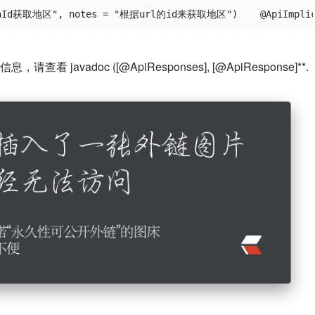
Id获取地区", notes = "根据url的id来获取地区")    @ApiImplicitParam
avadoc ([@ApiResponses], [@ApiResponse]**.