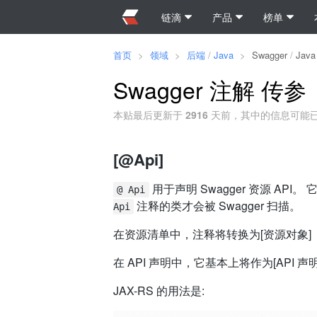
链滴
产品
榜单
首页
>
领域
>
后端
/
Java
>
Swagger
/
Java
Swagger 注解 传参
本贴最后更新于
2916
天前，其中的信息可能
[@Api]
用于声明 Swagger 资源 API
@ Api
注释的类才会被 Swagger 扫描。
Api
在资源清单中，注释将转换为[资源对象]
在 API 声明中，它基本上将作为[API 
JAX-RS 的用法是: