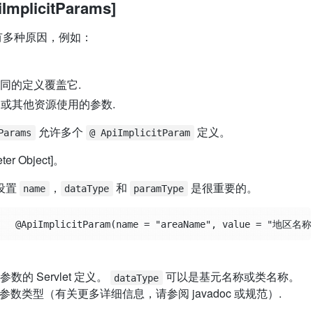
ImplicitParams]
有多种原因，例如：
同的定义覆盖它.
滤器或其他资源使用的参数.
允许多个
定义。
Params
@ ApiImplicitParam
r Object]。
义设置
，
和
是很重要的。
name
dataType
paramType
    @ApiImplicitParam(name = "areaName", value = "地区名称",
 Servlet 定义。
可以是基元名称或类名称。
dataType
何参数类型（有关更多详细信息，请参阅 javadoc 或规范）.