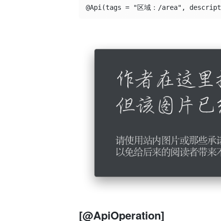
@Api(tags = "区域：/area", descripti
[@ApiOperation]