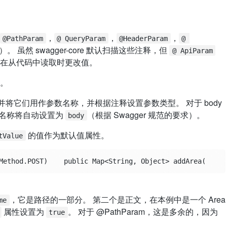
，
，
，
@PathParam
@ QueryParam
@HeaderParam
@ 
）。 虽然 swagger-core 默认扫描这些注释，但
@ ApiParam
在从代码中读取时更改值。
]。
并将它们用作参数名称，并根据注释设置参数类型。 对于 body
，名称将自动设置为
（根据 Swagger 规范的要求）。
body
的值作为默认值属性。
tValue
tMethod.POST)    public Map<String, Object> addArea(   
，它是路径的一部分。 第二个是正文，在本例中是一个 Area
me
属性设置为
。 对于 @PathParam，这是多余的，因为
true