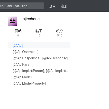
登录
注册
junjiecheng
回帖
帖子
积分
0
15
515
[@Api]
[@ApiOperation]
[@ApiResponses], [@ApiResponse]
[@ApiParam]
[@ApiImplicitParam], [@ApiImplicitParams]
[@ApiModel]
[@ApiModelProperty]