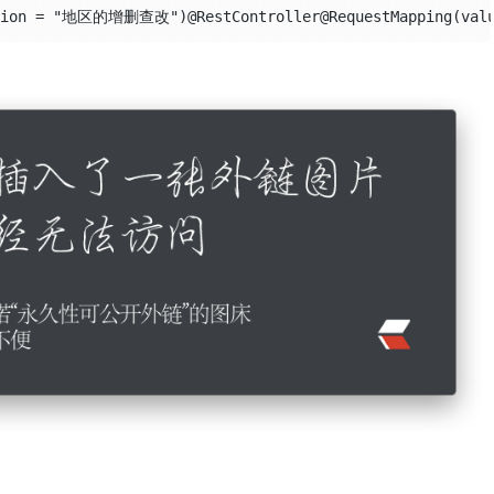
on = "地区的增删查改")@RestController@RequestMapping(value = 