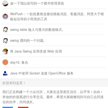
放一下我以前写的一个图书管理系统
    public Dimension getPreferredSize(JComponent c) {

// TODO Auto-generated method stub
WePush：一款批量推送微信模板消息、客服消息、阿里大于模
板短信等的小而美的工具
        c.setPreferredSize(
new
 Dimension(
40
, 
0
));

return
 super.getPreferredSize(c);

swing table 输入与显示的数据格式。
    }

swing 遇到的一个问题。
// 重绘滑块的滑动区域背景
将 Java Swing 应用变成 Web 应用
    public void paintTrack(Graphics g, JComponent c, Rectangl
day16. 集合
        Graphics2D g2 = (Graphics2D) g;

Java 中使用 Socket 连接 OpenOffice 服务
        GradientPaint gp = null;

//判断滚动条是垂直的 还是水平的
欢迎来到这里！
if
 (this.scrollbar.getOrientation() == JScrollBar.VER
我们正在构建一个小众社区，大家在这里相互信任，以平等 • 自由 •
奔放的价值观进行分享交流。最终，希望大家能够找到与自己志同道
//设置画笔
合的伙伴，共同成长。
            gp = 
new
 GradientPaint(
0
, 
0
, 
new
 Color(
80
, 
80
, 
8