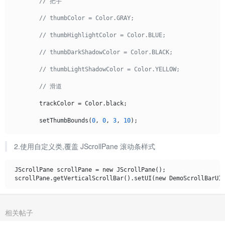
// 把手
// thumbColor = Color.GRAY;
// thumbHighlightColor = Color.BLUE;
// thumbDarkShadowColor = Color.BLACK;
// thumbLightShadowColor = Color.YELLOW;
// 滑道
        trackColor = Color.black;

        setThumbBounds(
0
, 
0
, 
3
, 
10
);

// trackHighlightColor = Color.GREEN;
2.使用自定义类,覆盖 JScrollPane 滚动条样式
    }

 JScrollPane scrollPane = new JScrollPane();

/**

     * 设置滚动条的宽度

     */
相关帖子
    @Override
