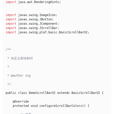
import
 java.awt.RenderingHints;

import
import
import
import
import
 javax.swing.plaf.basic.BasicScrollBarUI;

/**

 * 自定义滚动条UI

 *

 * @author zsg

 */
public class DemoScrollBarUI extends BasicScrollBarUI {

    @Override

    protected void configureScrollBarColors() {
