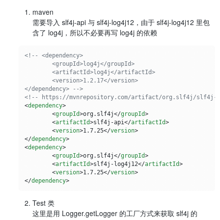
maven
需要导入 slf4j-api 与 slf4j-log4j12，由于 slf4j-log4j12 里包
含了 log4j，所以不必要再写 log4j 的依赖
<!-- <dependency>

	<groupId>log4j</groupId>

	<artifactId>log4j</artifactId>

	<version>1.2.17</version>

</dependency> -->
<!-- https://mvnrepository.com/artifact/org.slf4j/slf4j-
<
dependency
>
<
groupId
>
org.slf4j
</
groupId
>
<
artifactId
>
slf4j-api
</
artifactId
>
<
version
>
1.7.25
</
version
>
</
dependency
>
<
dependency
>
<
groupId
>
org.slf4j
</
groupId
>
<
artifactId
>
slf4j-log4j12
</
artifactId
>
<
version
>
1.7.25
</
version
>
</
dependency
>
Test 类
这里是用 Logger.getLogger 的工厂方式来获取 slf4j 的