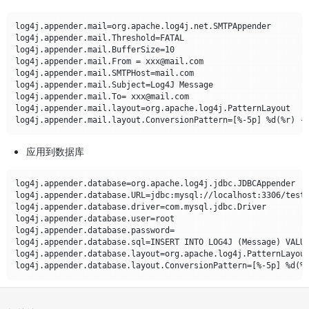
log4j.appender.mail=org.apache.log4j.net.SMTPAppender

log4j.appender.mail.Threshold=FATAL

log4j.appender.mail.BufferSize=10

log4j.appender.mail.From = xxx@mail.com

log4j.appender.mail.SMTPHost=mail.com

log4j.appender.mail.Subject=Log4J Message

log4j.appender.mail.To= xxx@mail.com

log4j.appender.mail.layout=org.apache.log4j.PatternLayout

应用到数据库
log4j.appender.database=org.apache.log4j.jdbc.JDBCAppender

log4j.appender.database.URL=jdbc:mysql://localhost:3306/test

log4j.appender.database.driver=com.mysql.jdbc.Driver

log4j.appender.database.user=root

log4j.appender.database.password=

log4j.appender.database.sql=INSERT INTO LOG4J (Message) VALUE
log4j.appender.database.layout=org.apache.log4j.PatternLayout