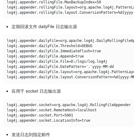
log4j.appender.rollingFile.MaxBackupIndex=50

log4j.appender.rollingFile.layout=org.apache.log4j.PatternLay
定期回滚文件 dailyFile 日志输出源
log4j.appender.dailyFile=org.apache.log4j.DailyRollingFileApp
log4j.appender.dailyFile.Threshold=DEBUG

log4j.appender.dailyFile.ImmediateFlush=true

log4j.appender.dailyFile.Append=true

log4j.appender.dailyFile.File=D:/logs/log.log4j

log4j.appender.dailyFile.DatePattern='.'yyyy-MM-dd

log4j.appender.dailyFile.layout=org.apache.log4j.PatternLayou
应用于 socket 日志输出源
log4j.appender.socket=org.apache.log4j.RollingFileAppender

log4j.appender.socket.RemoteHost=localhost

log4j.appender.socket.Port=5001

发送日志到指定邮件