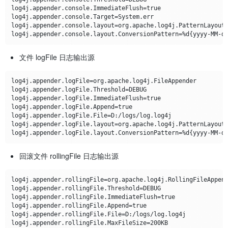
log4j.appender.console.ImmediateFlush=true

log4j.appender.console.Target=System.err

log4j.appender.console.layout=org.apache.log4j.PatternLayout

文件 logFile 日志输出源
log4j.appender.logFile=org.apache.log4j.FileAppender

log4j.appender.logFile.Threshold=DEBUG

log4j.appender.logFile.ImmediateFlush=true

log4j.appender.logFile.Append=true

log4j.appender.logFile.File=D:/logs/log.log4j

log4j.appender.logFile.layout=org.apache.log4j.PatternLayout

回滚文件 rollingFile 日志输出源
log4j.appender.rollingFile=org.apache.log4j.RollingFileAppend
log4j.appender.rollingFile.Threshold=DEBUG

log4j.appender.rollingFile.ImmediateFlush=true

log4j.appender.rollingFile.Append=true

log4j.appender.rollingFile.File=D:/logs/log.log4j

log4j.appender.rollingFile.MaxFileSize=200KB
