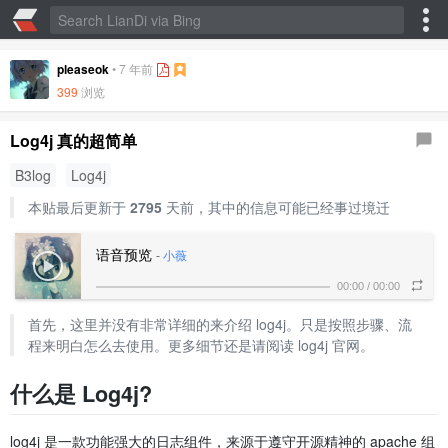
pleaseok
•
7 年前
399
浏览
Log4j 真的超简单
B3log
Log4j
本贴最后更新于
2795
天前，其中的信息可能已经事过境迁
语音预览
-
小薇
00:00
/
00:00
首先，这里并没有非常详细的来介绍 log4j。只是按照步骤、流
程来明白怎么去使用。更多细节还是请阅读 log4j 官网。
什么是 Log4j?
log4j 是一款功能强大的日志组件，来源于遵守开源精神的 apache 组