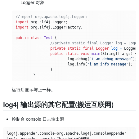
Logger 对象
//import org.apache.log4j.Logger;
import
import
 org.slf4j.LoggerFactory;

public
class
Test
 {

//private static final Logger log = Logg
private
static
final
Logger
log
=
 LoggerF
public
static
void
main
(String[] args)
 {

			log.debug(
"i am debug message"
);

			log.info(
"i am info message"
);

		}

运行后显示与上一样。
log4j 输出源的其它配置(搬运互联网)
控制台 console 日志输出源
log4j.appender.console=org.apache.log4j.ConsoleAppender

log4j.appender.console.Threshold=DEBUG
