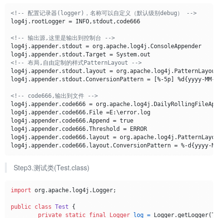
<!-- 配置记录器(logger)，名称可以自定义（默认级别debug） -->
log4j.rootLogger = INFO,stdout,code666

<!-- 输出源,这里是输出到控制台 -->
log4j.appender.stdout = org.apache.log4j.ConsoleAppender

<!-- 布局,自由定制的样式PatternLayout -->
log4j.appender.stdout.layout = org.apache.log4j.PatternLayout
log4j.appender.stdout.ConversionPattern = [%-5p] %d{yyyy-MM-d
<!-- code666,输出到文件 -->
log4j.appender.code666 = org.apache.log4j.DailyRollingFileApp
log4j.appender.code666.File =E:\error.log 

log4j.appender.code666.Append = true

log4j.appender.code666.Threshold = ERROR 

log4j.appender.code666.layout = org.apache.log4j.PatternLayou
Step3.测试类(Test.class)
import
 org.apache.log4j.Logger;

public
class
Test
 {

private
static
final
Logger
log
=
 Logger.getLogger(Te