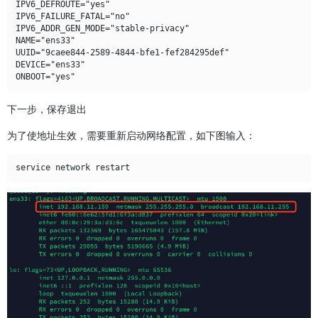
IPV6_DEFROUTE="yes"

IPV6_FAILURE_FATAL="no"

IPV6_ADDR_GEN_MODE="stable-privacy"

NAME="ens33"

UUID="9caee844-2589-4844-bfe1-fef284295def"

DEVICE="ens33"

下一步，保存退出
为了使地址生效，需要重新启动网络配置，如下图输入：