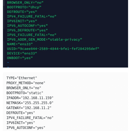
TYPE="Ethernet"

PROXY_METHOD="none"

BROWSER_ONLY="no"

BOOTPROTO="static"

IPADDR="192.168.11.159"

NETMASK="255.255.255.0"

GATEWAY="192.168.11.2"

DEFROUTE="yes"

IPV4_FAILURE_FATAL="no"

IPV6INIT="yes"

IPV6_AUTOCONF="yes"
