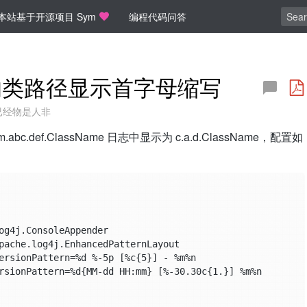
本站基于开源项目 Sym
编程代码问答
日志中的类路径显示首字母缩写
已经物是人非
abc.def.ClassName 日志中显示为 c.a.d.ClassName，配置如
og4j.ConsoleAppender

pache.log4j.EnhancedPatternLayout

ersionPattern=%d %-5p [%c{5}] - %m%n

rsionPattern=%d{MM-dd HH:mm} [%-30.30c{1.}] %m%n
