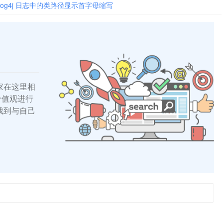
引入
a Log4j 日志中的类路径显示首字母缩写
家在这里相
的价值观进行
找到与自己