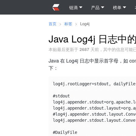
链滴
产品
榜单
首页
>
标签
>
Log4j
Java Log4j 
本贴最后更新于
2687
天前，其中的信息可能
Java 在 Log4j 日志中显示首字母，如 com.
下：
log4j.rootLogger=stdout, dailyFile

#stdout

log4j.appender.stdout=org.apache.l
log4j.appender.stdout.layout=org.a
#log4j.appender.stdout.layout.Conv
log4j.appender.stdout.layout.Conve
#DailyFile
