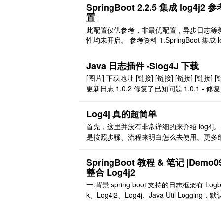
ring 官网的指引，创建一个 springboot 项
SpringBoot 2.2.5 集成 log4j2 
后对 pom 文件进行一个修改 org.springframewo
置
rk.boot sp ..
此配置仅供参考，非最优配置，异步日志等
性均未开启。 参考资料 1.SpringBoot 集成 lo
2 完美配置解决方案 原文链接：https://blog.
n.net/weixin_43301156/article/details/893
Java 日志插件 -Slog4J 下载
2.SpringBoot 集成 log4j2 附完整配 ..
[图片] 下载地址 [链接] [链接] [链接] [链接] [
更新日志 1.0.2 修复了已知问题 1.0.1 - 修
地文件输出中文乱码的问题 如使用中出现问
欢迎评论反馈！ [链接]
Log4j 真的超简单
首先，这里并没有非常详细的来介绍 log4j
是按照步骤、流程来明白怎么去使用。更多
还是请阅读 log4j 官网。 什么是 Log4j? log4
是一款功能强大的日志组件，来源于遵守开
SpringBoot 教程 & 笔记 |Demo0
神的 apache 组织。[链接]。 它有三个重要
整合 Log4j2
件 记录器(Loggers)：指定日志输出级别。
一.背景 spring boot 支持的日志框架有 Logb
代码中使用的级别 ..
k、Log4j2、Log4j、Java Util Logging，
用的是 logback 日志框架，由于一直使用 log
2，所以本文主要介绍 spring boot 集成 log4