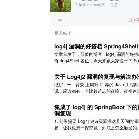
7 年前
via macOS
位置
4.
相关帖子
log4j 漏洞的好搭档 Spring4Shell
文章首发于：菠萝的博客 - log4j 漏洞的好
Spring4Shell 各位，今天来跟大家说一下 Spr
g4Shell 这个漏洞，这个漏洞可能大家都已
过，但是！它其实也有前世今生的，并不是
关于 Log4j2 漏洞的复现与解决办
的出现。 [图片] 1. 漏洞的前世今生 1.1 曾
[图片] 一、背景 上周对 IT 界的 Java 工程
名字：CVE-2010-1622 这个漏洞在 2010 ..
说，应该都有一个比较难忘的夜晚。夜半迷
糊接到安全部的电话要求立即、马上升级 Log
的版本，修复安全漏洞。What？来不及…就
集成了 log4j 的 SpringBoot 下
入了战斗。尤其大厂的 Java 工程师更是快
洞复现
了。只因 apache log4j 爆出史诗级安全漏
1. 前景提要 Log4j 史诗级漏洞这几天闹的
不过本人因为公司项目使 ..
扬，让我也想一探究竟，到底是怎么触发的。 
搭建一个集成 Log4j 的 SpringBoot 项目 根据