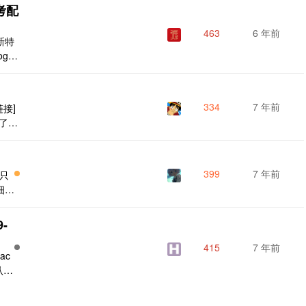
目，然
参考配
463
6 年前
新特
g4j
csd
26975
334
7 年前
链接]
复了本
题，
399
7 年前
。只
细节
j
源精
9-
的组
如果
415
7 年前
ac
默认使
4j
j2