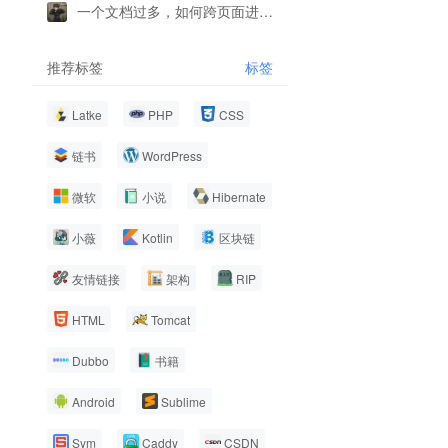
一个文档过多，如何跨页面进行复制
推荐标签
标签
Latke
PHP
CSS
链书
WordPress
微软
小说
Hibernate
小薇
Kotlin
区块链
友情链接
架构
RIP
HTML
Tomcat
Dubbo
书籍
Android
Sublime
Sym
Caddy
CSDN