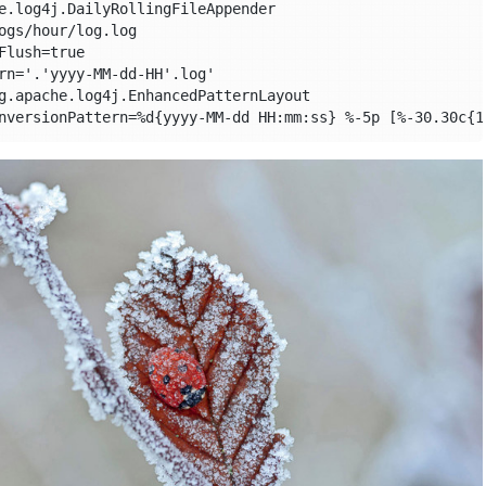
e.log4j.DailyRollingFileAppender

ogs/hour/log.log

lush=true

rn='.'yyyy-MM-dd-HH'.log'

g.apache.log4j.EnhancedPatternLayout
