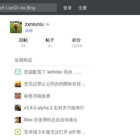
登录
注册
zxniuniu
成都
回帖
帖子
积分
54
41
19056
近期热议
思源配置了 webdav 同步，为什么一直提示配置有问题呀？
您见过禁止云同步的图标在转圈圈吗
标签功能改善
v3.8.0-alpha.2 右对齐只能单行
Mac 在使用时总会自动退出
安卓端 3.8 版无法打开 pdf 附件阅读，没有反应看不到内容，导出 pdf 正常