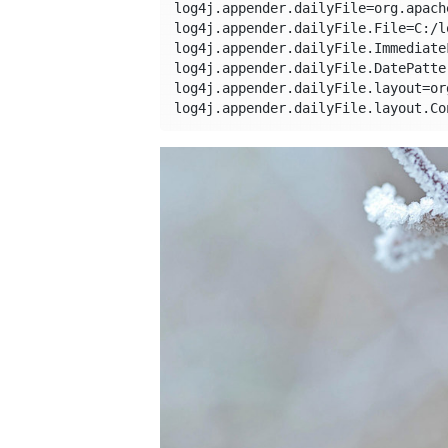
log4j.appender.dailyFile=org.apach
log4j.appender.dailyFile.File=C:/l
log4j.appender.dailyFile.ImmediateF
log4j.appender.dailyFile.DatePatte
log4j.appender.dailyFile.layout=or