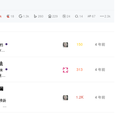
3k
18
1.3k
260
229
24
14
67
2.3k
150
4 年前
搭档
in
经听
突然
法
经的
313
4 年前
师来
迷糊
4j
投
的漏
忙疯
洞。
1.2K
4 年前
沸沸扬
2.
 sp