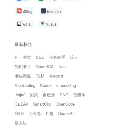
B3log
Electron
wolai
Vue.js
最新标签
Pi
视觉
SSE
任务助手
流云
知识卡片
OpenRCA
Neo
tags FROM blog a limit 15

懒猫微服
GLM
多agent
VibeCoding
Codex
embedding
Jinja2
剧集
自建云
PNG
智能体
CalDAV
SmartClip
OpenCode
FMO
无线电
片趣
CodexAI
嵌入块