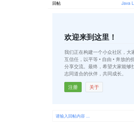
日志框架。 二.集成 Log4j2 2.1 添加依赖 
回帖
Jav
..
欢迎来到这里！
我们正在构建一个小众社区，大
互信任，以平等 • 自由 • 奔放
分享交流。最终，希望大家能够
志同道合的伙伴，共同成长。
注册
关于
请输入回帖内容 ...