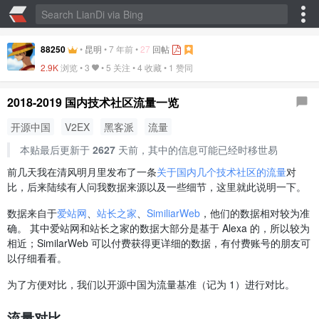
88250
•
昆明
•
7 年前
•
27
回帖
2.9K
浏览 •
3
• 5 关注 •
4 收藏
•
1 赞同
2018-2019 国内技术社区流量一览
开源中国
V2EX
黑客派
流量
本贴最后更新于
2627
天前，其中的信息可能已经时移世易
前几天我在清风明月里发布了一条
关于国内几个技术社区的流量
对
比，后来陆续有人问我数据来源以及一些细节，这里就此说明一下。
数据来自于
爱站网
、
站长之家
、
SimiliarWeb
，他们的数据相对较为准
确。 其中爱站网和站长之家的数据大部分是基于 Alexa 的，所以较为
相近；SimilarWeb 可以付费获得更详细的数据，有付费账号的朋友可
以仔细看看。
为了方便对比，我们以开源中国为流量基准（记为 1）进行对比。
流量对比