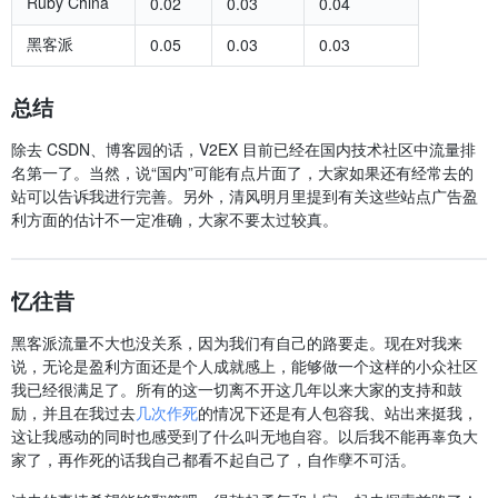
Ruby China
0.02
0.03
0.04
黑客派
0.05
0.03
0.03
总结
除去 CSDN、博客园的话，V2EX 目前已经在国内技术社区中流量排
名第一了。当然，说“国内”可能有点片面了，大家如果还有经常去的
站可以告诉我进行完善。另外，清风明月里提到有关这些站点广告盈
利方面的估计不一定准确，大家不要太过较真。
忆往昔
黑客派流量不大也没关系，因为我们有自己的路要走。现在对我来
说，无论是盈利方面还是个人成就感上，能够做一个这样的小众社区
我已经很满足了。所有的这一切离不开这几年以来大家的支持和鼓
励，并且在我过去
几次作死
的情况下还是有人包容我、站出来挺我，
这让我感动的同时也感受到了什么叫无地自容。以后我不能再辜负大
家了，再作死的话我自己都看不起自己了，自作孽不可活。