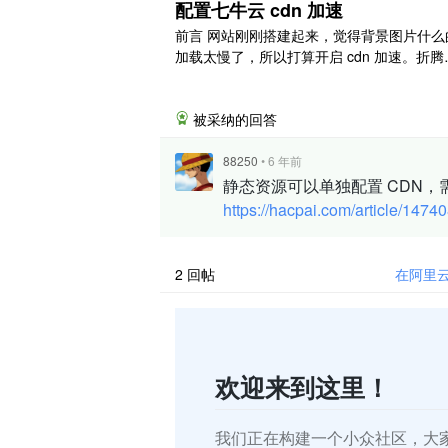
配置七牛云 cdn 加速
前言 网站刚刚搭建起来，觉得背景图片什么
加载太慢了，所以打算开启 cdn 加速。折腾
两天，遇到了很多坑，在此记录一下。 开始
算在 www.vseu.com 中进行 cdn 加速的，
访问 vseu.com 或者 www.vseu.com 的时候 
被采纳的回答
nx 是自动跳转到 www.vseu.com 的(主要
..
88250
•
6 年前
静态资源可以单独配置 CDN，需要修
https://hacpai.com/article/147
2
回帖
在阿里
欢迎来到这里！
我们正在构建一个小众社区，大