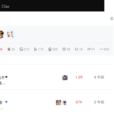
0k
35
510
172
305
38
18
91
805
1.2K
4 年前
以及不
选节
何接
不喜
点要
676
2 年前
原
入
直
网络