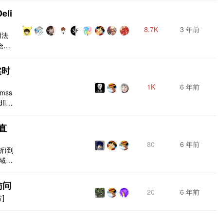
算做
eli
嫖第
的。
8.7K
3 年前
用法
不由
仓库
使用
n.js
实时
栗子，
1K
6 年前
mss
flar
co
，可以
直
80
6 年前
析)到
的域名
s 的
访问
20
6 年前
]