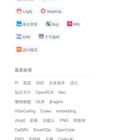
Log4j
GraphQL
单点登录
Bug
996
SVN
千千插件
设计模式
最新标签
Pi
视觉
SSE
任务助手
流云
知识卡片
OpenRCA
Neo
懒猫微服
GLM
多agent
VibeCoding
Codex
embedding
Jinja2
剧集
自建云
PNG
智能体
CalDAV
SmartClip
OpenCode
FMO
无线电
片趣
CodexAI