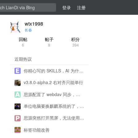
登录
注册
wtx1998
长春
回帖
帖子
积分
6
8
394
近期热议
你精心写的 SKILLS，AI 为什么不用、错用？
v3.8.0-alpha.2 右对齐只能单行
思源配置了 webdav 同步，为什么一直提示配置有问题呀？
单位电脑要换麒麟系统的了，思源还能用了吗？
思源突然打开黑屏，无法使用求帮助！
标签功能改善