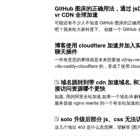
路径中（图床）。于是在搭建博客初期就打
GitHub 图床的正确用法，通过 jsD
一个自己的图床。奈何本人干啥啥不行，白
vr CDN 全球加速
一名。既然阿里云的白嫖的，域名一块钱买
可能还有不少人不知道 GitHub 图床的正确
那么，怎样才可以搭建一个免费图床呢？这
吧？我来给大家科普下。 创建一个 GitHub 
得让我想到了 ..
作为图床仓库，上传提交图片到仓库中 在要
GitHub 图床图片的地方将链接换为 https://cd
博客使用 cloudflare 加速并加入
delivr.net/gh/{user}/{repo}/图片路径 举个
聊天插件
比如 GitHub 官方仓库 ..
一件有意思的事情就是本来想要做 v2ray+ve
+tls+caddy+cloudflare 的，变成了使用 cloud
e 对博客进行加速。 https://dash.cloudflare.
m/ 接入 cloudflare 的方法，本文不做说明
域名跳转到带 cdn 加速域名, 和
自行百度 [图片] cloudflare 托管了域名解 ..
接访问资源哪个更快
如题, 用的阿里全站加速,如果一个域名(A 解
服务器做 nginx rewrite 到一个有全站加速
上去访问 oss 资源,和这个域名直接解析到 os
资源 哪个更快一些.
solo 升级后部分 js、css 无法
这几个地址 403 是什么意思啊，望解答 [图片