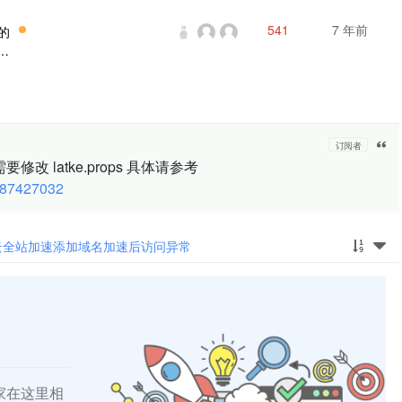
541
7 年前
的
了
打
因为
ngi
是配合
订阅者
改 latke.props 具体请参考
4087427032
云全站加速添加域名加速后访问异常
家在这里相