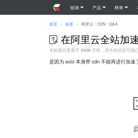
链滴
产品
榜单
首页
>
标签
>
阿里云
/
CDN
/
Q&A
在阿里云全站加速
本贴最后更新于
2438
天前，其中的信息可能
是因为 solo 本身带 cdn 不能再进行加速