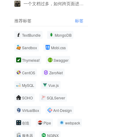
一个文档过多，如何跨页面进行复制
推荐标签
标签
TextBundle
MongoDB
Sandbox
Mobi.css
Thymeleaf
Swagger
CentOS
ZeroNet
MySQL
Vue.js
SOHO
SQLServer
VirtualBox
Ant-Design
创造
Pipe
webpack
服务器
NGINX