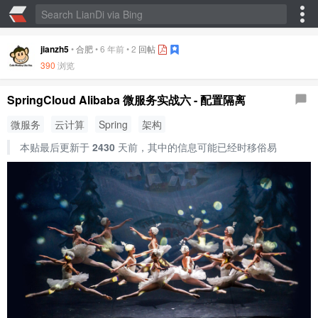
jianzh5
•
合肥
•
6 年前
•
2
回帖
390
浏览
SpringCloud Alibaba 微服务实战六 - 配置隔离
微服务
云计算
Spring
架构
本贴最后更新于
2430
天前，其中的信息可能已经时移俗易