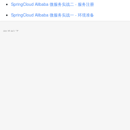
SpringCloud Alibaba 微服务实战二 - 服务注册
SpringCloud Alibaba 微服务实战一 - 环境准备
相关帖子
容器日志写入方案
1. 云计算概述 [HCIA-Cloud-1]
Amazon Identity and Access Management (IAM) 身份认证服务
代码托管平台
云原生时代，Java 的危与机
[撸羊毛] IBM cloud 半年试用
记录: 宝塔 7.x 安装 CloudreveV3.3.1 实例