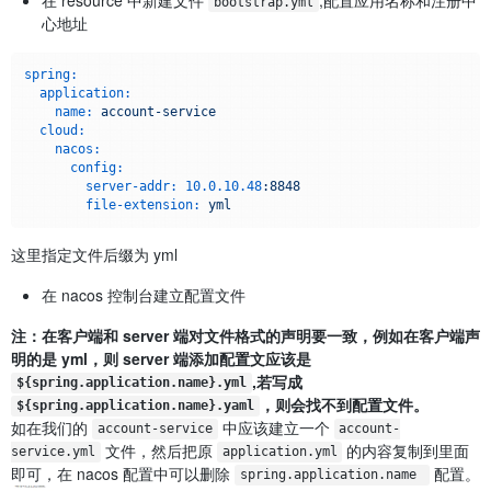
在 resource 中新建文件
,配置应用名称和注册中
bootstrap.yml
心地址
spring:
application:
name:
account-service
cloud:
nacos:
config:
server-addr:
10.0
.10
.48
:8848
file-extension:
yml
这里指定文件后缀为 yml
在 nacos 控制台建立配置文件
注：在客户端和 server 端对文件格式的声明要一致，例如在客户端声
明的是 yml，则 server 端添加配置文应该是
,若写成
${spring.application.name}.yml
，则会找不到配置文件。
${spring.application.name}.yaml
如在我们的
中应该建立一个
account-service
account-
文件，然后把原
的内容复制到里面
service.yml
application.yml
即可，在 nacos 配置中可以删除
配置。
spring.application.name 