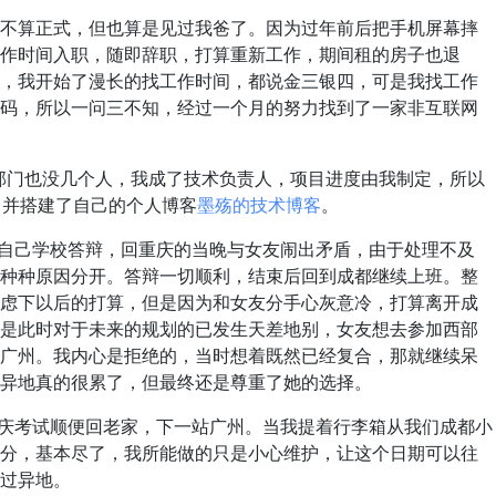
算正式，但也算是见过我爸了。因为过年前后把手机屏幕摔
作时间入职，随即辞职，打算重新工作，期间租的房子也退
，我开始了漫长的找工作时间，都说金三银四，可是我找工作
码，所以一问三不知，经过一个月的努力找到了一家非互联网
部门也没几个人，我成了技术负责人，项目进度由我制定，所以
，并搭建了自己的个人博客
墨殇的技术博客
。
自己学校答辩，回重庆的当晚与女友闹出矛盾，由于处理不及
种种原因分开。答辩一切顺利，结束后回到成都继续上班。整
虑下以后的打算，但是因为和女友分手心灰意冷，打算离开成
是此时对于未来的规划的已发生天差地别，女友想去参加西部
广州。我内心是拒绝的，当时想着既然已经复合，那就继续呆
异地真的很累了，但最终还是尊重了她的选择。
庆考试顺便回老家，下一站广州。当我提着行李箱从我们成都小
分，基本尽了，我所能做的只是小心维护，让这个日期可以往
过异地。