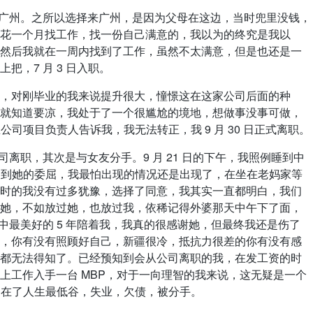
广州。之所以选择来广州，是因为父母在这边，当时兜里没钱，
花一个月找工作，找一份自己满意的，我以为的终究是我以
然后我就在一周内找到了工作，虽然不太满意，但是也还是一
把，7 月 3 日入职。
对刚毕业的我来说提升很大，憧憬这在这家公司后面的种
就知道要凉，我处于了一个很尴尬的境地，想做事没事可做，
公司项目负责人告诉我，我无法转正，我 9 月 30 日正式离职。
职，其次是与女友分手。9 月 21 日的下午，我照例睡到中
t 到她的委屈，我最怕出现的情况还是出现了，在坐在老妈家等
时的我没有过多犹豫，选择了同意，我其实一直都明白，我们
她，不如放过她，也放过我，依稀记得外婆那天中午下了面，
春中最美好的 5 年陪着我，我真的很感谢她，但最终我还是伤了
，你有没有照顾好自己，新疆很冷，抵抗力很差的你有没有感
都无法得知了。已经预知到会从公司离职的我，在发工资的时
上工作入手一台 MBP，对于一向理智的我来说，这无疑是一个
是处在了人生最低谷，失业，欠债，被分手。