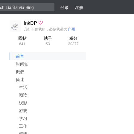
登录
注册
InkDP
凡打不倒我的，必使我强大
广州
回帖
帖子
积分
841
53
30877
前言
时间轴
概叙
简述
生活
阅读
观影
游戏
学习
工作
感情