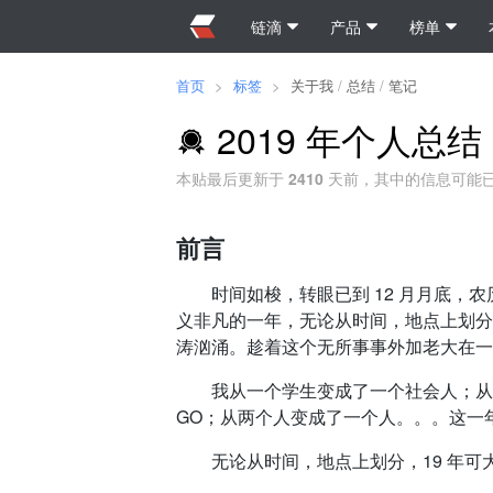
链滴
产品
榜单
首页
>
标签
>
关于我
/
总结
/
笔记
2019 年个人总结
本贴最后更新于
2410
天前，其中的信息可能
前言
时间如梭，转眼已到 12 月月底，农历也
义非凡的一年，无论从时间，地点上划分
涛汹涌。趁着这个无所事事外加老大在一边
我从一个学生变成了一个社会人；从重庆
GO；从两个人变成了一个人。。。这一
无论从时间，地点上划分，19 年可