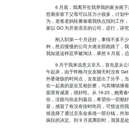
6 月底，我离开生我养我的家乡南下
想着依靠下父母可以压力小很多，计划中
为，老爸老妈轮番催着我快点找到工作，
家以 GO 为开发语言的公司，还行，讲究上
刚入职第一个月还好，事情不多不少，
种，然后慢慢的公司大佬全部跑路了，我
我知道这样迟早被淘汰，果然 9 月底，总
9 月于我来说意义非凡，首先是从公司离
午起床，由于昨晚与女友聊天时没有 Ge
外婆做饭的时间点，女友提出了分手，当
在一起真的是在互相折磨，与其继续缠着
面里有咸菜，很好吃。从 19-23，她青
你，没能与你走到最后，希望你一切都好
冒，感冒了有没有按时吃药，可惜这些我
候选择了通过京东金条借一部分钱，外加
疯狂的决定。到 9 月底离职时，我算