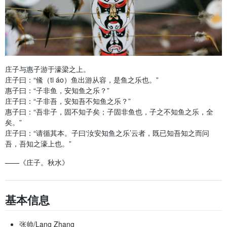
庄子与惠子游于濠梁之上。
庄子曰：“鯈（ti áo）鱼出游从容，是鱼之乐也。”
惠子曰：“子非鱼，安知鱼之乐？”
庄子曰：“子非吾，安知吾不知鱼之乐？”
惠子曰：“吾非子，固不知子矣；子固非鱼也，子之不知鱼之乐，全
矣。”
庄子曰：“请循其本。子曰‘汝安知鱼之乐’云者，既已知吾知之而问
吾，吾知之濠上也。”
——《庄子。秋水》
基本信息
张帅/Lang Zhang