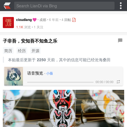
cloudlang
•
成都
•
6 年前
•
4
回帖
1.1K
浏览 • 1 关注
子非吾，安知吾不知鱼之乐
简历
经历
开源
本贴最后更新于
2250
天前，其中的信息可能已经沧海桑田
语音预览
-
小薇
00:00
/
00:00