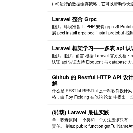
(url)进行的数据缓存策略，它可以帮助你快
对接口增加缓存，再也不用写数据缓存了 ～
缓存，一步到位 ～ 配置参数 本实现方案支
Laravel 整合 Grpc
下参数 1.路由,这不用说，基础的 2.header
[图片] 环境准备 1. PHP 安装 grpc 和 Protob
3.get 参数(也就是 url 里拼接的参数例如:/api/
展 pecl install grpc pecl install protobuf 找
d} ..
p.ini 所在位置，添加下面两行 extension=grp
o extension=protobuf.so 2. 安装 Protobuf
Laravel 框架学习——多表 api 认
行 ..
[图片] [图片] 前言 根据 Laravel 官方文档：a
认证 api 认证支持 Eloquent 与 database 方
式，我这里的配置选用的是 database 方式 
表 api 认证 数据库 表名：user 字段：api_to
Github 的 Restful HTTP API 设
解
什么是 RESTful RESTful 是一种软件设计风
格，由 Roy Fielding 在他的 论文 中提出，
为 Representational State Transfer，直译
现层状态转移，或许可以解释为 用 URL 定
(转载) Laravel 最佳实践
源，用 HTTP 动词描述操作，不用太纠结于
单一职责原则 一个类和一个方法应该只有一
义，接下来我们会详细讨论。 RE ..
责任。 例如: public function getFullNameAtt
ute() { if (auth()->user() && auth()->user()