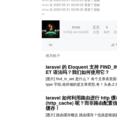
ieras
在 2020-05-31 03:00:33 更新了该帖
ieras
在 2020-05-31 02:56:30 更新了该帖
ieras
北京
4
6 年前
via macOS
位置
操作
回
1
相关帖子
laravel 的 Eloquent 支持 FIND_I
ET 语法吗？我们如何使用它？
[图片] find_in_set 是什么？ 有个文章表里
type 字段,他存储的是文章类型,有 1 头条,2 
3 热点,4 图文 .....11,12,13 等等 现在有篇
既是 头条,又是热点,还是图文, type 中以 1,3,
laravel 如何利用路由进行 http 
格式存储. 们我们如何用 sql 查找所有 type 
(http_cache) 呢？而非路由配置
4 ..
缓存！
[图片] 路由缓存概念 路由缓存？也就是根据