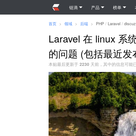
链滴
产品
榜单
首页
>
领域
>
后端
>
PHP
/
Laravel
/
discu
Laravel 在 li
的问题 (包括最近发布的
本贴最后更新于
2230
天前，其中的信息可能