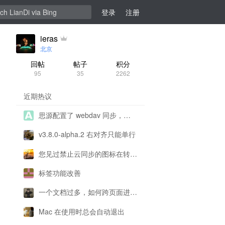
登录
注册
ieras
北京
回帖
帖子
积分
95
35
2262
近期热议
思源配置了 webdav 同步，为什么一直提示配置有问题呀？
v3.8.0-alpha.2 右对齐只能单行
您见过禁止云同步的图标在转圈圈吗
标签功能改善
一个文档过多，如何跨页面进行复制
Mac 在使用时总会自动退出