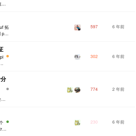
速针
 路由
持如
 参数
597
6 年前
uf 拓
{ui
到 ph
c.s
 命令
证
302
6 年前
pi
单
ke
计分
n 为必须，其它自选 config/auth.php 'guards' ..
774
2 年前
全称
为 表
位资
定
230
6 年前
个
rib
->ha