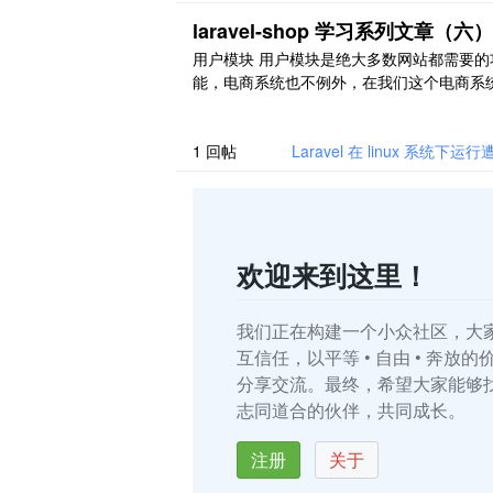
sRole('client') && auth() ..
laravel-shop 学习系列文章（六）
用户模块 用户模块是绝大多数网站都需要的
能，电商系统也不例外，在我们这个电商系
用户即买家。本章节将要实现用户的登录和
功能。 用户认证脚手架 Laravel 自带了用户
证功能，我们将利用此功能来快速构建我们
1
回帖
Laravel 在 linux 系统
户中心。 首先执行认证脚手架命令，生成代
码： $ php artisan make:auth 命令 ..
欢迎来到这里！
我们正在构建一个小众社区，大
互信任，以平等 • 自由 • 奔放
分享交流。最终，希望大家能够
志同道合的伙伴，共同成长。
注册
关于