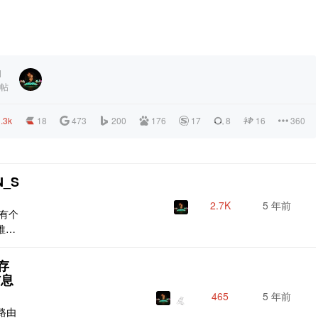
1
帖
.3k
18
473
200
176
17
8
16
360
N_S
2.7K
5 年前
面有个
推荐,
文章他
4 的
缓存
中有
信息
465
5 年前
路由