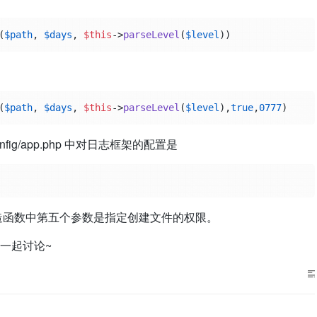
(
$path
, 
$days
, 
$this
->
parseLevel
(
$level
(
$path
, 
$days
, 
$this
->
parseLevel
(
$level
),
true
,
0777
onfig/app.php 中对日志框架的配置是
ler，构造函数中第五个参数是指定创建文件的权限。
一起讨论~