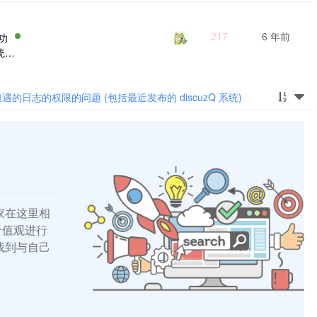
217
6 年前
功
统里
注册
认
的用
下运行遭遇的日志的权限的问题 (包括最近发布的 discuzQ 系统)
家在这里相
的价值观进行
找到与自己