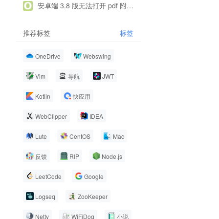
安卓端 3.8 版无法打开 pdf 附件阅读，没有反应看不到内容，导出 pdf 正常
推荐标签
标签
OneDrive
Webswing
Vim
导航
JWT
Kotlin
快应用
WebClipper
IDEA
Lute
CentOS
Mac
反馈
RIP
Node.js
LeetCode
Google
Logseq
ZooKeeper
Netty
WiFiDog
小说