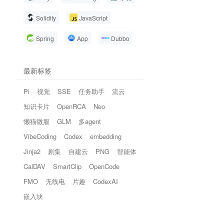
Solidity
JavaScript
Spring
App
Dubbo
最新标签
Pi
视觉
SSE
任务助手
流云
知识卡片
OpenRCA
Neo
懒猫微服
GLM
多agent
VibeCoding
Codex
embedding
Jinja2
剧集
自建云
PNG
智能体
CalDAV
SmartClip
OpenCode
FMO
无线电
片趣
CodexAI
嵌入块