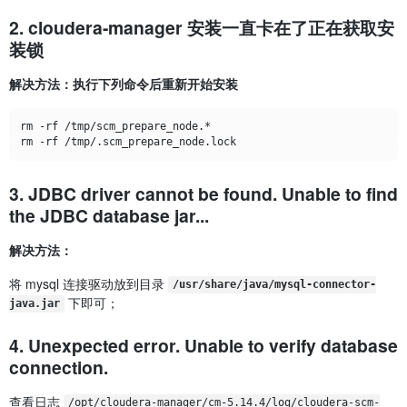
2. cloudera-manager 安装一直卡在了正在获取安
装锁
解决方法：执行下列命令后重新开始安装
rm -rf /tmp/scm_prepare_node.*

3. JDBC driver cannot be found. Unable to find
the JDBC database jar...
解决方法：
将 mysql 连接驱动放到目录
/usr/share/java/mysql-connector-
下即可；
java.jar
4. Unexpected error. Unable to verify database
connection.
查看日志
/opt/cloudera-manager/cm-5.14.4/log/cloudera-scm-