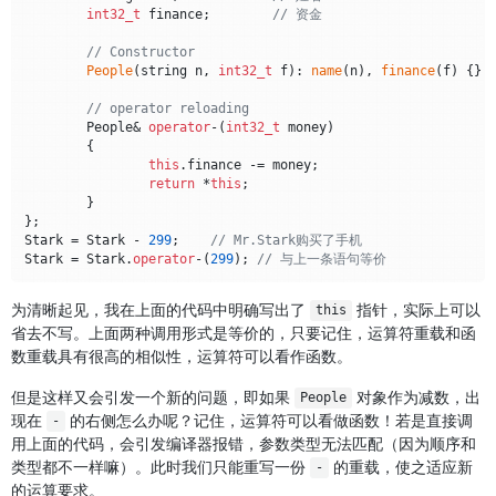
int32_t
 finance;	
// 资金
// Constructor
People
(string n, 
int32_t
 f): 
name
(n), 
finance
(f) {}

// operator reloading
	People& 
operator
-(
int32_t
 money)

	{

this
.finance -= money;

return
 *
this
;

	}

};

Stark = Stark - 
299
;	
// Mr.Stark购买了手机
Stark = Stark.
operator
-(
299
); 
// 与上一条语句等价
为清晰起见，我在上面的代码中明确写出了
指针，实际上可以
this
省去不写。上面两种调用形式是等价的，只要记住，运算符重载和函
数重载具有很高的相似性，运算符可以看作函数。
但是这样又会引发一个新的问题，即如果
对象作为减数，出
People
现在
的右侧怎么办呢？记住，运算符可以看做函数！若是直接调
-
用上面的代码，会引发编译器报错，参数类型无法匹配（因为顺序和
类型都不一样嘛）。此时我们只能重写一份
的重载，使之适应新
-
的运算要求。