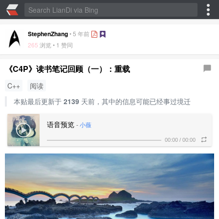
StephenZhang
•
5 年前
265
浏览 •
1 赞同
《C4P》读书笔记回顾（一）：重载
C++
阅读
本贴最后更新于
2139
天前，其中的信息可能已经事过境迁
语音预览
-
小薇
00:00
/
00:00