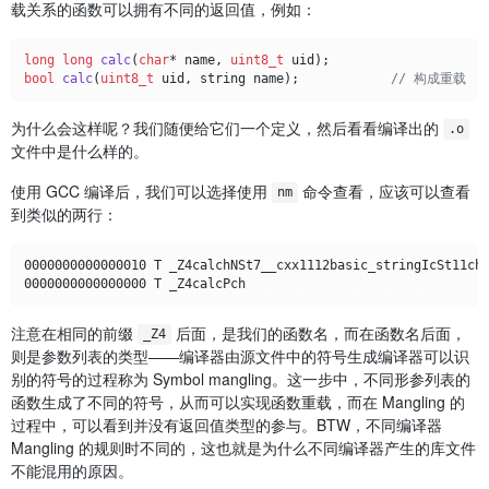
载关系的函数可以拥有不同的返回值，例如：
long
long
calc
(
char
* name, 
uint8_t
 uid)
bool
calc
(
uint8_t
 uid, string name)
;		
// 构成重载
为什么会这样呢？我们随便给它们一个定义，然后看看编译出的
.o
文件中是什么样的。
使用 GCC 编译后，我们可以选择使用
命令查看，应该可以查看
nm
到类似的两行：
0000000000000010 T _Z4calchNSt7__cxx1112basic_stringIcSt11cha
注意在相同的前缀
后面，是我们的函数名，而在函数名后面，
_Z4
则是参数列表的类型——编译器由源文件中的符号生成编译器可以识
别的符号的过程称为 Symbol mangling。这一步中，不同形参列表的
函数生成了不同的符号，从而可以实现函数重载，而在 Mangling 的
过程中，可以看到并没有返回值类型的参与。BTW，不同编译器
Mangling 的规则时不同的，这也就是为什么不同编译器产生的库文件
不能混用的原因。