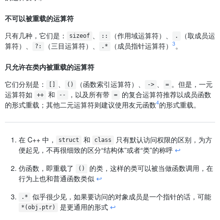
不可以被重载的运算符
只有几种，它们是：
、
（作用域运算符）、
（取成员运
sizeof
::
.
3
算符）、
（三目运算符）、
（成员指针运算符）
。
?:
.*
只允许在类内被重载的运算符
它们分别是：
、
（函数索引运算符）、
、
。但是，一元
[]
()
->
=
运算符如
和
，以及所有带
的复合运算符推荐以成员函数
++
--
=
4
的形式重载；其他二元运算符则建议使用友元函数
的形式重载。
在 C++ 中，
和
只有默认访问权限的区别，为方
struct
class
便起见，不再很细致的区分“结构体”或者“类”的称呼
↩
仿函数，即重载了
的类，这样的类可以被当做函数调用，在
()
行为上也和普通函数类似
↩
似乎很少见，如果要访问的对象成员是一个指针的话，可能
.*
是更通用的形式
↩
*(obj.ptr)