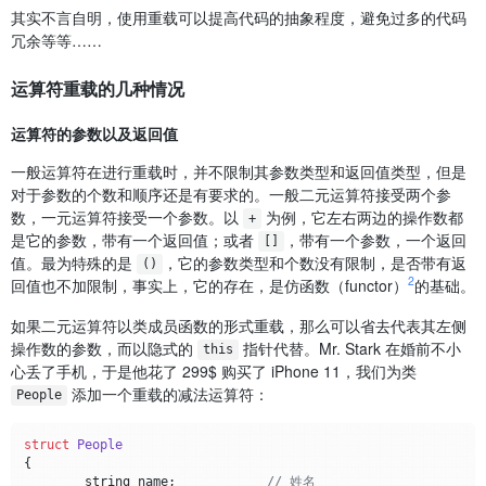
其实不言自明，使用重载可以提高代码的抽象程度，避免过多的代码
冗余等等……
运算符重载的几种情况
运算符的参数以及返回值
一般运算符在进行重载时，并不限制其参数类型和返回值类型，但是
对于参数的个数和顺序还是有要求的。一般二元运算符接受两个参
数，一元运算符接受一个参数。以
为例，它左右两边的操作数都
+
是它的参数，带有一个返回值；或者
，带有一个参数，一个返回
[]
值。最为特殊的是
，它的参数类型和个数没有限制，是否带有返
()
2
回值也不加限制，事实上，它的存在，是仿函数（functor）
的基础。
如果二元运算符以类成员函数的形式重载，那么可以省去代表其左侧
操作数的参数，而以隐式的
指针代替。Mr. Stark 在婚前不小
this
心丢了手机，于是他花了 299$ 购买了 iPhone 11，我们为类
添加一个重载的减法运算符：
People
struct
People
{

	string name;		
// 姓名