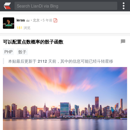
ieras
•
北京
•
5 年前
181
浏览
可以配置点数概率的骰子函数
PHP
骰子
本贴最后更新于
2112
天前，其中的信息可能已经斗转星移