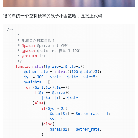
很简单的一个控制概率的骰子小函数哈，直接上代码
/**

     *

     * 配置某点数权重骰子

     * 
@param
 $prize int 点数

     * 
@param
 $rate int 权重(1~100)

     * 
@return
 int

     */
function
shai
(
$prize
=
1
,
$rate
=
1
)
{

$other_rate
 = 
intval
((
100
-
$rate
)/
5
);

$yu
 = 
100
 - 
$rate
 - 
$other_rate
*
5
;

$weights
 = [];

for
 (
$i
=
1
;
$i
<
7
;
$i
++){

if
(
$i
 == 
$prize
){

$shai
[
$i
] = 
$rate
;

            }
else
{

if
(
$yu
 > 
0
){

$shai
[
$i
] = 
$other_rate
 + 
1
;

$yu
--;

                }
else
{

$shai
[
$i
] = 
$other_rate
;

                }
