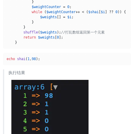
            }

$weightCounter
 = 
0
;

while
 (
$weightCounter
++ < (
$shai
[
$i
] ?? 
0
)) {

$weights
[] = 
$i
;

            }

        }

shuffle
(
$weights
);
//打乱数组返回第一个元素
return
$weights
[
0
];

echo
shai
(
1
,
98
执行结果