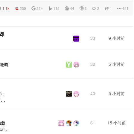
1.1k
230
224
115
44
3
2
1
491
即
33
9 小时前
32
5 小时前
不能调
40
5 小时前
)，
直闪
样的
是如
 手
61
15 小时前
加载
面的
ls
重新