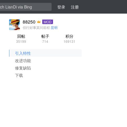
登录
注册
88250
MOD
但行好事莫问前程
昆明
回帖
帖子
积分
35199
714
169131
引入特性
改进功能
修复缺陷
下载