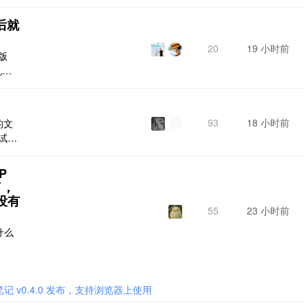
服务正
步设
后就
由器
20
19 小时前
版
机
本
93
18 小时前
的文
试导
间的
工作
P
插件，
了，
有没有
55
23 小时前
退什么
记 v0.4.0 发布，支持浏览器上使用