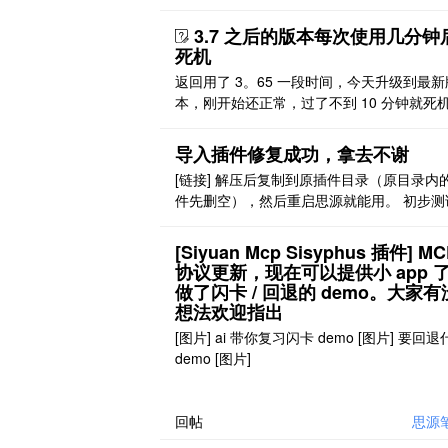
end 和伺服能够正常访问 日志显示局域网
..
常启动，反复开关有日志输出，并且参与同
3.7 之后的版本每次使用几分钟
备确实是同一个云端，但无法发现同一个路
死机
下的其他设备 信息不够不想在 issue 反馈
返回用了 3。65 一段时间，今天升级到最新
本，刚开始还正常，过了不到 10 分钟就死
了，没有任何反应，被迫重新装回 3。65 版
导入插件修复成功，拿去不谢
[链接] 解压后复制到原插件目录（原目录内
件先删空），然后重启思源就能用。 初步测
入各类文件都成功。 请先放到新开的工作空
插件目录里使用。测试放心后再放到常用的
[Siyuan Mcp Sisyphus 插件] MC
空间里使用。 使用前请备份数据。 非正式
协议更新，现在可以提供小 app 
概不负责。
做了闪卡 / 回退的 demo。大家
想法欢迎指出
[图片] ai 带你复习闪卡 demo [图片] 要回
demo [图片]
回帖
思源笔