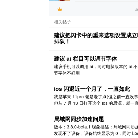
相关帖子
建议把闪卡中的重来选项设置成立
排队！
建议 ai 栏目可以调节字体
建议手机可以调用 ai，同时电脑版本的 ai 
节字体不好用
ios 闪退近一个月了，一直如此
我是苹果 11pro 老是老了点(但之前一直没事
但从 7 月 13 日打开这个 ios 的思源，就一
退，就很莫名其妙，想着应该会有人求助同
问题，但结果没有，更新了两次版本吧，也
局域网同步加速问题
此闪退，丝毫不给我任何操作机会的肯能性。
版本：3.8.0-beta.1 现象描述：局域网同步
机内存有充足空间，一直如此。求解决，里
发现不了设备，设备始终显示为 0，同时 Loca
数据很重要，也没有同步过，不愿意冒风险