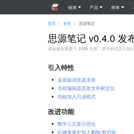
链滴
产品
榜单
首页
>
标签
>
思源笔记
思源笔记 v0.4.0
本贴最后更新于
2105
天前，其中的信息可能
引入特性
桌面版浏览器支持
当前编辑器页签文件树定位
内核加入只读模式
改进功能
数学公式显示优化
右键菜单中加入删除/剪切块