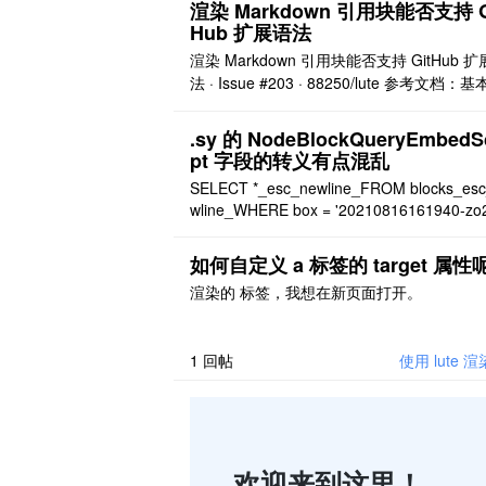
渲染 Markdown 引用块能否支持 G
Hub 扩展语法
渲染 Markdown 引用块能否支持 GitHub 
法 · Issue #203 · 88250/lute 参考文档：
写和格式语法 - GitHub 文档 Markdown 引
GitHub 扩展语法 > [!NOTE] > Highlights inf
.sy 的 NodeBlockQueryEmbedSc
tion that user ..
pt 字段的转义有点混乱
SELECT *_esc_newline_FROM blocks_es
wline_WHERE box = '20210816161940-zo
1' AND type != \u0026quot;d\u0026quot;_
ewline_ORDER BY MAX(blocks.updated, b 
如何自定义 a 标签的 target 属性
渲染的 标签，我想在新页面打开。
1
回帖
使用 lute 
欢迎来到这里！