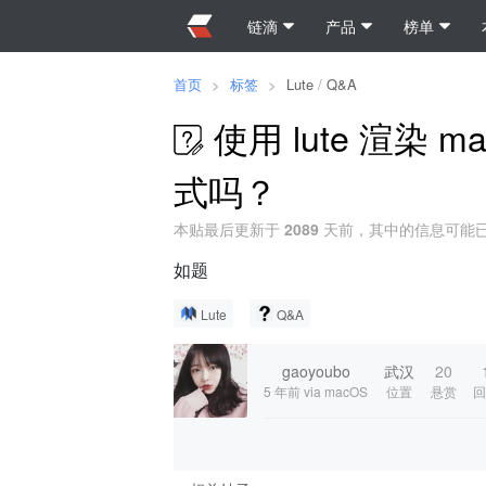
链滴
产品
榜单
首页
>
标签
>
Lute
/
Q&A
使用 lute 渲染 ma
式吗？
本贴最后更新于
2089
天前，其中的信息可能
如题
Lute
Q&A
gaoyoubo
武汉
20
5 年前
via macOS
位置
悬赏
回