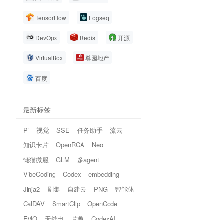
TensorFlow
Logseq
DevOps
Redis
开源
VirtualBox
尊园地产
百度
最新标签
Pi
视觉
SSE
任务助手
流云
知识卡片
OpenRCA
Neo
懒猫微服
GLM
多agent
VibeCoding
Codex
embedding
Jinja2
剧集
自建云
PNG
智能体
CalDAV
SmartClip
OpenCode
FMO
无线电
片趣
CodexAI