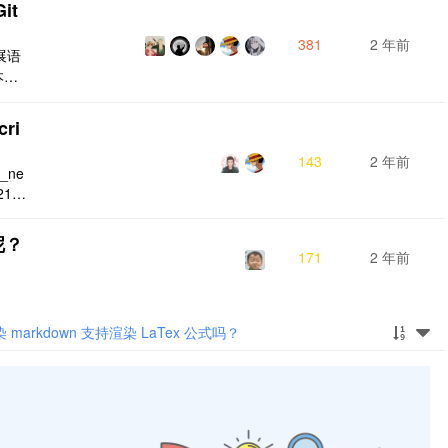
it
381
2 年前
扩展语
基本撰
用块
orma
ri
143
2 年前
c_ne
21go
esc_n
..
呢？
171
2 年前
渲染 markdown 支持渲染 LaTex 公式吗？