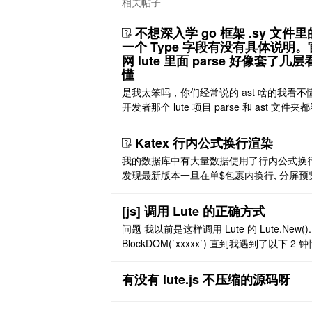
相关帖子
不想深入学 go 框架 .sy 文件
一个 Type 字段有没有具体说明。
网 lute 里面 parse 好像套了几
懂
是我太笨吗，你们经常说的 ast 啥的我看不
开发者那个 lute 项目 parse 和 ast 文件夹
了，没搞明白。可能也是套了几层加上不懂 g
框架导致的 像 gitee 懵蒙猛锰孟这位写的就
Katex 行内公式换行渲染
俗易懂 大致能看明白 各个字段对应的是什
我的数据库中有大量数据使用了行内公式换行
是好像不全，比如图片，白板啥的 [图片]
发现最新版本一旦在单$包裹内换行, 分屏预
不能渲染数学公式了, 但是以前的版本是可
能不能改回去或者增加配置? 以前版本的 [图
[js] 调用 Lute 的正确方式
现在版本的 [图片] 目前版本缩小到了 3.7.7 和
问题 我以前是这样调用 Lute 的 Lute.New().
8.7 之间, 前者可以后者不可以, 不知道是哪
BlockDOM(`xxxxx`) 直到我遇到了以下 2 钟
了? 拜托, 我真的很 ..
况，发现同样的 Markdown 源码，这种调
生成的 dom 与思源笔记生成的 dom 不一致
有没有 lute.js 不压缩的源码呀
种是引用 ((20250204141259-tcoyqqe 'xcvf
v'))， 一种 ..