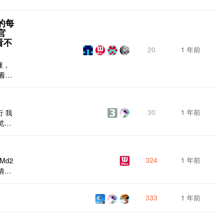
里的每
官
层看不
20
1 年前
懂，
都看
o
很通
么，但
30
1 年前
 我
览就
以的
片]
 3.
324
1 年前
Md2
里改
情
用方式
。 一
333
1 年前