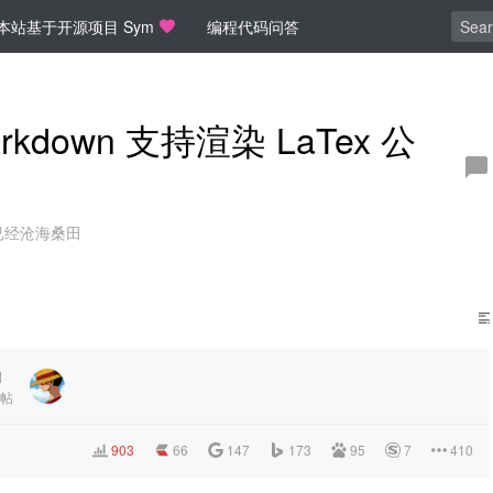
本站基于开源项目 Sym
编程代码问答
rkdown 支持渲染 LaTex 公
已经沧海桑田
1
帖
903
66
147
173
95
7
410