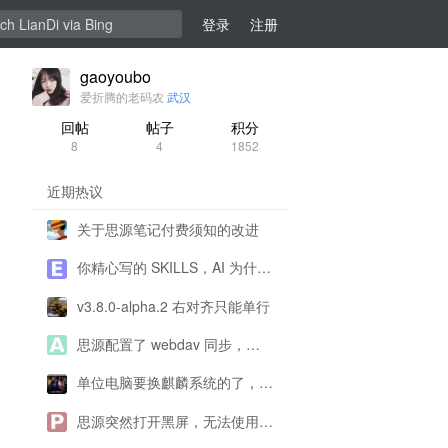
登录
注册
gaoyoubo
爱折腾的老码农
武汉
回帖
帖子
积分
8
4
1852
近期热议
关于思源笔记付费须知的改进
你精心写的 SKILLS，AI 为什么不用、错用？
v3.8.0-alpha.2 右对齐只能单行
思源配置了 webdav 同步，为什么一直提示配置有问题呀？
单位电脑要换麒麟系统的了，思源还能用了吗？
思源突然打开黑屏，无法使用求帮助！