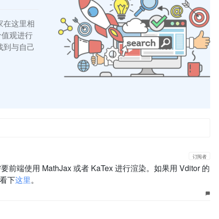
家在这里相
的价值观进行
找到与自己
订阅者
端使用 MathJax 或者 KaTex 进行渲染。如果用 Vditor 的
看下
这里
。