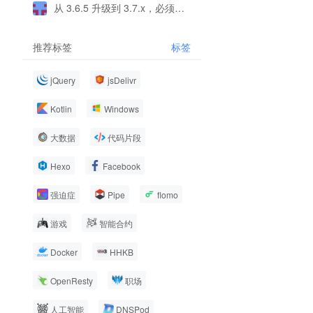
从 3.6.5 升级到 3.7.x，必须所有终端，包括移动端都同步升级吗？
推荐标签
标签
jQuery
jsDelivr
Kotlin
Windows
大数据
代码片段
Hexo
Facebook
强迫症
Pipe
flomo
游戏
智能合约
Docker
HHKB
OpenResty
职场
人工智能
DNSPod