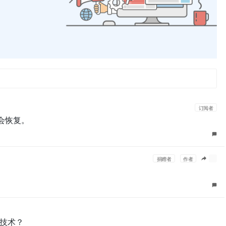
订阅者
就会恢复。
捐赠者
作者
技术？