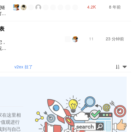
4.2K
8 年前
[链
打磨
年的
夕能模
表
EX
11
23 分钟前
记，
无序
啥问
]
v2ex 挂了
家在这里相
的价值观进行
找到与自己