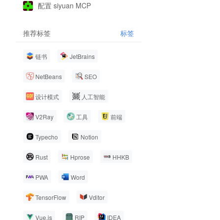
配置 siyuan MCP
推荐标签
标签
链书
JetBrains
NetBeans
SEO
设计模式
人工智能
V2Ray
工具
前端
Typecho
Notion
Rust
Hprose
HHKB
PWA
Word
TensorFlow
Vditor
Vue.js
RIP
IDEA