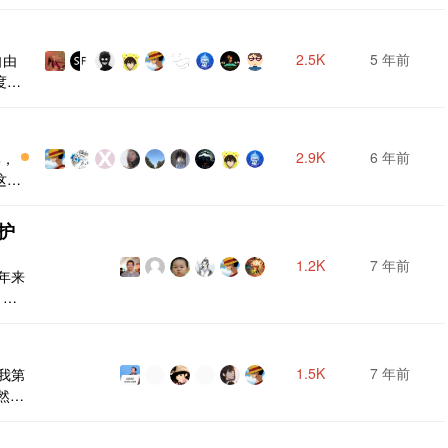
2.5K
5 年前
自由
度也
自由
回
V2E
2.9K
6 年前
比，
的视
这里
[链
网和
护
以
细的
1.2K
7 年前
年来
.
，说
，都
话了。
至少
1.5K
7 年前
是我第
实我
虽然知
是感
无法复