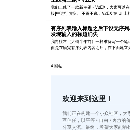
我们上线了一款新主题 - V2EX，大家可以在
接]中进行切换。 不得不说，V2EX 在 UI 上
得非常细腻，细节见真功啊！V2EX 这么多
不间断改进也不是我和 @Vanessa 一朝一
有序列表输入标题之后下设无序列
仿得了的，只是希望大家以后在黑客派和 V2
发现输入的标题消失
之间切换更平滑一些。 致敬 V2EX！
我向往常（大概半年前）一样准备写一个笔
但是在输完有序列表内容之后，在下面建立
列表的时候，我打的字就消失了！不知道是
题，是版本更新的 bug 吗 [图片][图片] [图片
4
回帖
欢迎来到这里！
我们正在构建一个小众社区，大
互信任，以平等 • 自由 • 奔放
分享交流。最终，希望大家能够