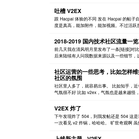
内网络访问
吐槽 V2EX
跟 Hacpai 体验的不同 发在 Hacpai 的帖子
度是真高，能加附件，能加视频。不过活跃
是是真低。 V2EX 发帖子活跃度是真高，但
度是真低。附件、视频不方便加，但访问、
2018-2019 国内技术社区流量一览
复、收藏数可观。 我把自己一个帖子同步到 
前几天我在清风明月里发布了一条[链接]对
X 了。不一会，交互还不少。不过由于里面
后来陆续有人问我数据来源以及一些细节，
频、附件是 Hacpai 的，无法在 ..
就此说明一下。 数据来自于[链接]、[链接]、
接]，他们的数据相对较为准确。 其中爱站
社区运营的一些思考，比如怎样维
站长之家的数据大部分是基于 Alexa 的，所
社区的氛围
较为相近；SimilarWeb 可以付费获得更详
社区里人多了，就容易出事。 比如知乎，近
数据，有付费账号的朋友可以仔细看看。 为 .
气氛很不好 比如 v2ex，气氛也是越来越怪
的不对，有人骂，说的对，有人讽刺，总之
是 discourage 你发言，你就越来越不想说
V2EX 炸了
我发现一个靠谱的社区，不说和睦相处吧，
下午发现炸了 504，到我发帖还是 504 这
不能因为某些杠精搞得大家不想发言了。 其
一次看见 v2 炸锅，哈哈哈。 旷世奇观啊 
写了这么多，我也不知道我想表达什么，只
道肯定会恢复，还是截图纪念一下。 504 
..
现，哈哈，在修复了 [图片]
上线新主题 - V2EX