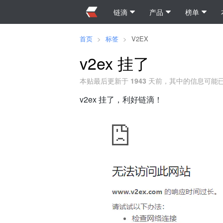
链滴
产品
榜单
首页
>
标签
>
V2EX
v2ex 挂了
本贴最后更新于
1943
天前，其中的信息可能
v2ex 挂了，利好链滴！