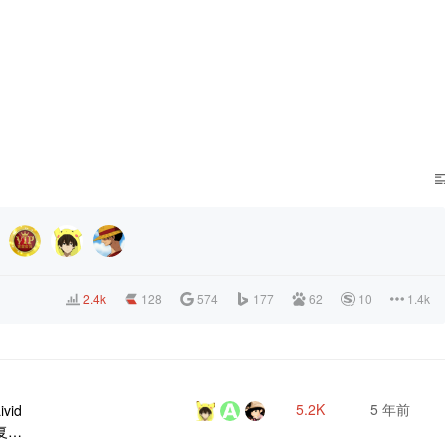
2.4k
128
574
177
62
10
1.4k
5.2K
5 年前
vid
复国