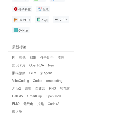
锤子科技
生活
RYMCU
小说
V2EX
OkHttp
最新标签
Pi
视觉
SSE
任务助手
流云
知识卡片
OpenRCA
Neo
懒猫微服
GLM
多agent
VibeCoding
Codex
embedding
Jinja2
剧集
自建云
PNG
智能体
CalDAV
SmartClip
OpenCode
FMO
无线电
片趣
CodexAI
嵌入块