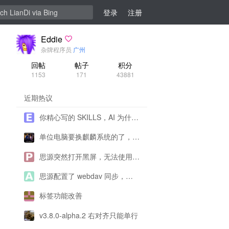
登录
注册
Eddie
杂牌程序员
广州
回帖
帖子
积分
1153
171
43881
近期热议
你精心写的 SKILLS，AI 为什么不用、错用？
单位电脑要换麒麟系统的了，思源还能用了吗？
思源突然打开黑屏，无法使用求帮助！
思源配置了 webdav 同步，为什么一直提示配置有问题呀？
标签功能改善
v3.8.0-alpha.2 右对齐只能单行