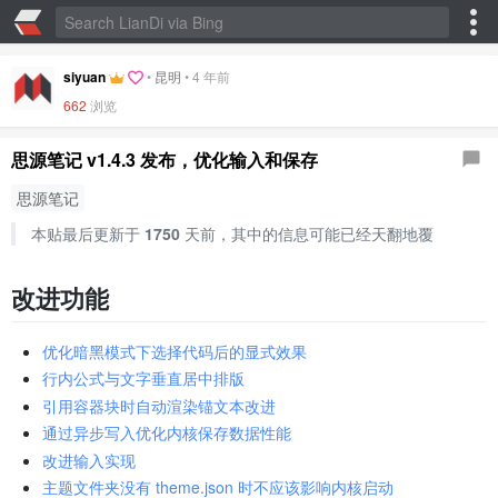
siyuan
•
昆明
•
4 年前
662
浏览
思源笔记 v1.4.3 发布，优化输入和保存
思源笔记
本贴最后更新于
1750
天前，其中的信息可能已经天翻地覆
改进功能
优化暗黑模式下选择代码后的显式效果
行内公式与文字垂直居中排版
引用容器块时自动渲染锚文本改进
通过异步写入优化内核保存数据性能
改进输入实现
主题文件夹没有 theme.json 时不应该影响内核启动