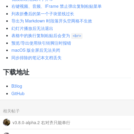
右键视频、音频、IFrame 禁止弹出复制粘贴菜单
列表折叠后的第一个子块竖线过长
导出为 Markdown 时段落开头空两格不生效
幻灯片播放后无法退出
表格中的换行复制粘贴后会变为
<br>
预览/导出使用块引转脚注时报错
macOS 版全屏后无法关闭
同步排除的笔记本文档丢失
下载地址
B3log
GitHub
相关帖子
v3.8.0-alpha.2 右对齐只能单行