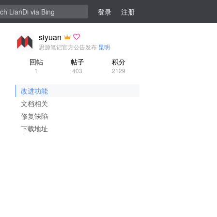
登录
注册
siyuan
思源笔记官方公告发布
昆明
回帖
帖子
积分
1
403
2129
改进功能
文档相关
修复缺陷
下载地址