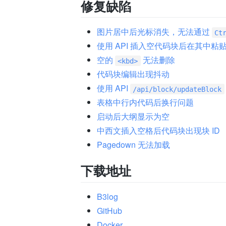
修复缺陷
图片居中后光标消失，无法通过
Ct
使用 API 插入空代码块后在其中
空的
无法删除
<kbd>
代码块编辑出现抖动
使用 API
/api/block/updateBlock
表格中行内代码后换行问题
启动后大纲显示为空
中西文插入空格后代码块出现块 ID
Pagedown 无法加载
下载地址
B3log
GitHub
Docker