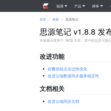
链滴
产品
榜单
首页
>
标签
>
思源笔记
思源笔记 v1.8.8
本贴最后更新于
1612
天前，其中的信息可能
改进功能
折叠按钮点击过快优化
改进云端数据同步服务稳定性
文档相关
改进云端同步文档