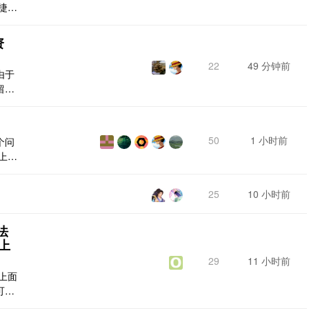
捷菜
，并不
资
22
49 分钟前
由于
留相
50
1 小时前
个问
上百
前的
标签
25
10 小时前
一个
的次
“吃
无法
上
29
11 小时前
上面
可以
不能