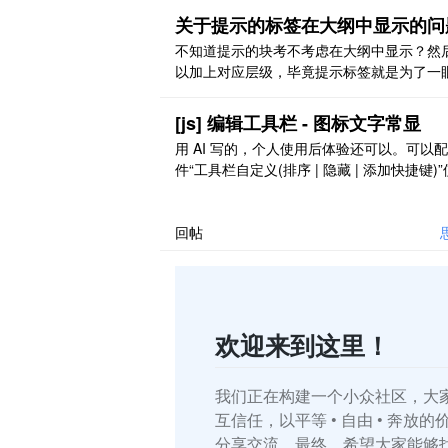
剪切原来应该也出现过其他文章的正文内容
关于提示的标签在大纲中显示的问
能剪切的弹窗提示
不知道提示的块考不考虑在大纲中显示？然
以加上对应层级，毕竟提示标签就是为了一
到，在大纲里会更明显一下
[js] 编辑工具栏 - 图标文字常显
用 AI 写的，个人使用后体验还可以。可以
件“工具栏自定义(排序 | 隐藏 | 添加快捷键)”
用。 效果图 [图片] [图片] [图片] [图片] 代码 /
==================================
========================= 思源笔
回帖
具栏 - ..
欢迎来到这里！
我们正在构建一个小众社区，大
互信任，以平等 • 自由 • 奔放
分享交流。最终，希望大家能够