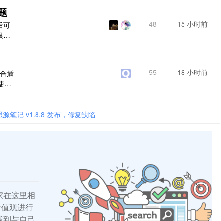
也不
题
48
15 小时前
后可
眼看
55
18 小时前
配合插
使
* ==
===
记编辑工
思源笔记 v1.8.8 发布，修复缺陷
家在这里相
的价值观进行
找到与自己