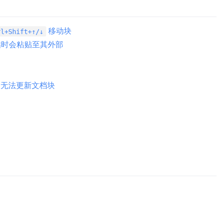
移动块
rl+Shift+↑/↓
粘贴时会粘贴至其外部
无法更新文档块