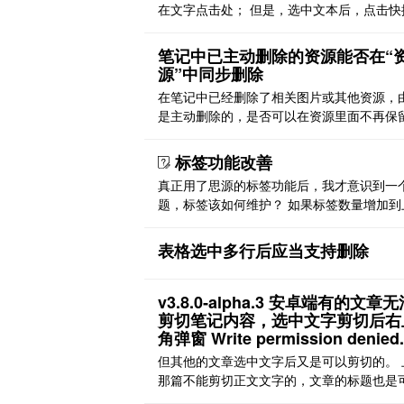
在文字点击处； 但是，选中文本后，点击快
单 ctrl+alt+x，弹出菜单出现在屏幕左下角
跟随选中文字 之前正常
笔记中已主动删除的资源能否在“
源”中同步删除
在笔记中已经删除了相关图片或其他资源，
是主动删除的，是否可以在资源里面不再保
关资料？或者加个选项？
标签功能改善
真正用了思源的标签功能后，我才意识到一
题，标签该如何维护？ 如果标签数量增加到
个，标签管理便成问题。 1，标签分类，目
标签通过/符号进行层级划分，但不提供次级
表格选中多行后应当支持删除
搜索，除非会正则或 sql。 标签分级还有另
问题，同一个标签本身可能也属于不同标签
级…… 2，众多标签难以记忆，如半年前打上
v3.8.0‑alpha.3 安卓端有的文章
货”标签， ..
剪切笔记内容，选中文字剪切后右
角弹窗 Write permission denied.
但其他的文章选中文字后又是可以剪切的。 
那篇不能剪切正文文字的，文章的标题也是
剪切的，就是正文无法剪切。 除了这篇文章