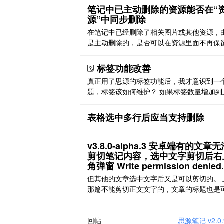
跟随选中文字 之前正常
笔记中已主动删除的资源能否在“
源”中同步删除
在笔记中已经删除了相关图片或其他资源，
是主动删除的，是否可以在资源里面不再保
关资料？或者加个选项？
标签功能改善
真正用了思源的标签功能后，我才意识到一
题，标签该如何维护？ 如果标签数量增加到
个，标签管理便成问题。 1，标签分类，目
标签通过/符号进行层级划分，但不提供次级
表格选中多行后应当支持删除
搜索，除非会正则或 sql。 标签分级还有另
问题，同一个标签本身可能也属于不同标签
级…… 2，众多标签难以记忆，如半年前打上
v3.8.0‑alpha.3 安卓端有的文章
货”标签， ..
剪切笔记内容，选中文字剪切后右
角弹窗 Write permission denied.
但其他的文章选中文字后又是可以剪切的。 
那篇不能剪切正文文字的，文章的标题也是
剪切的，就是正文无法剪切。 除了这篇文章
剪切原来应该也出现过其他文章的正文内容
能剪切的弹窗提示
回帖
思源笔记 v2