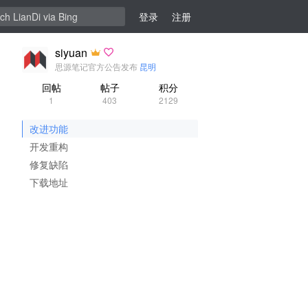
登录
注册
siyuan
思源笔记官方公告发布
昆明
回帖
帖子
积分
1
403
2129
改进功能
开发重构
修复缺陷
下载地址