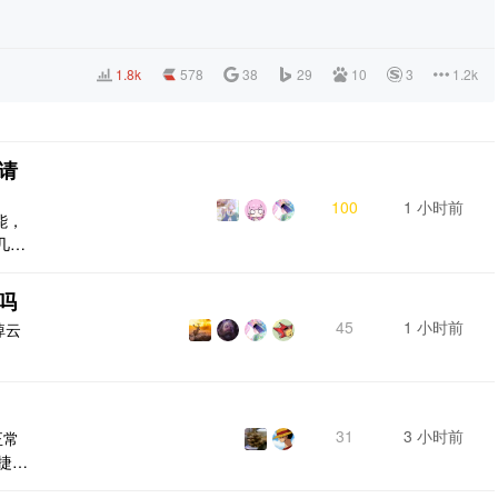
1.8k
578
38
29
10
3
1.2k
请
100
1 小时前
能，
几类
比如
多时
吗
编辑
45
1 小时前
掉云
不知
 一样
31
3 小时前
正常
捷菜
，并不