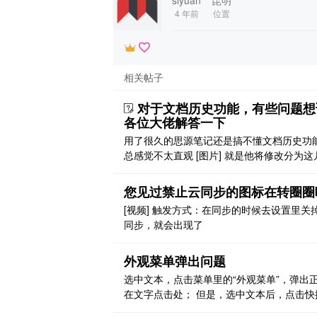
4 年前
位置
相关帖子
对于文档历史功能，有些问题想
各位大佬解答一下
用了很久的思源笔记还是搞不懂文档历史功
总感觉不太直观 [图片] 就是他将修改分为这
我理解，但是我怎么知道到底修改了什么？
说，更新，我更新了什么？也没有标注啊 很
您见过禁止云同步的图标在转圈圈
候，我只是想知道，我的上一个版本和现在
[视频] 触发方式：在同步的时候去设置里关
器中的内容差什么，很难知晓，也可能是我
同步，就会出现了
道用法？ 有个疑问，为什么不做成像 trilium
的高 ..
外观菜单弹出问题
选中文本，点击菜单里的“外观菜单”，弹出
在文字点击处； 但是，选中文本后，点击快
单 ctrl+alt+x，弹出菜单出现在屏幕左下角