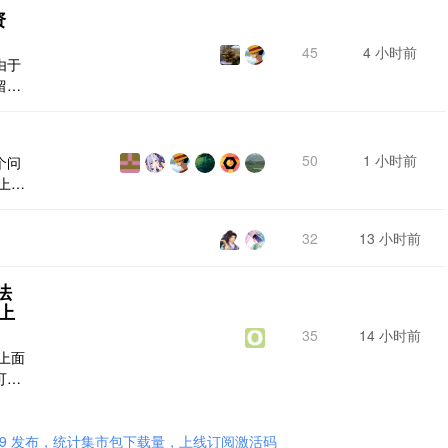
资
45
4 小时前
由于
留相
50
1 小时前
个问
上百
前的
标签
32
13 小时前
一个
的次
“吃
无法
上
35
14 小时前
上面
可以
不能
也不
.0.9 发布，统计集市包下载量，上线订阅激活码