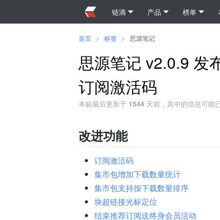
链滴
产品
榜单
首页
>
标签
>
思源笔记
思源笔记 v2.0.
订阅激活码
本贴最后更新于
1544
天前，其中的信息可能
改进功能
订阅激活码
集市包增加下载数量统计
集市包支持按下载数量排序
块超链接光标定位
结束推荐订阅送终身会员活动