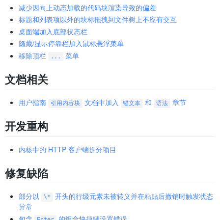
减少因向上动态加载的代码块渲染导致的偏差
标题和列表项以外的块标拖拽到文件树上不应有交互
桌面端加入底部状态栏
隐藏/显示停靠栏加入鼠标悬浮菜单
移除顶栏
菜单
...
文档相关
用户指南
文档中加入
和
章节
引用内容块
锚文本
语法
开发重构
内核中的 HTTP 客户端拆分项目
修复缺陷
部分以
开头的行级元素未被转义并在粘贴后撤销时触发状态
\*
异常
包含
的组合快捷键设置错误
Enter