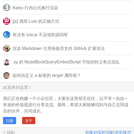
Katex 行内公式换行渲染
[js] 调用 Lute 的正确方式
有没有 lute.js 不压缩的源码呀
渲染 Markdown 引用块能否支持 GitHub 扩展语法
.sy 的 NodeBlockQueryEmbedScript 字段的转义有点混乱
如何自定义 a 标签的 target 属性呢？
欢迎来到这里！
我们正在构建一个小众社区，大家在这里相互信任，以平等 • 自由 •
奔放的价值观进行分享交流。最终，希望大家能够找到与自己志同道
合的伙伴，共同成长。
注册
关于
1
回帖
切换到实时回帖浏览模式