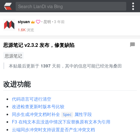
siyuan
•
昆明
•
3 年前
1.6K
浏览
思源笔记 v2.3.2 发布，修复缺陷
思源笔记
本贴最后更新于
1397
天前，其中的信息可能已经沧海桑田
改进功能
代码语言可进行清空
改进检查更新时版本号比较
同步生成冲突文档时补全
属性字段
Spec
F3 在纯文本且没选中情况下应替换原有文本为引用
云端同步冲突时支持设置是否产生冲突文档