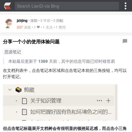
jzbjing
•
洛阳
•
3 年前
•
5
回帖
337
浏览 •
1
• 1 关注 •
1 赞同
分享一个小的使用体验问题
思源笔记
本贴最后更新于
1369
天前，其中的信息可能已经时移世易
在文档列表中，点击笔记本区域和点击笔记本前的三角按钮，均可以
打开笔记。
但点击笔记标题展开文档树会有很明显的顿挫延迟感，而点击小三角