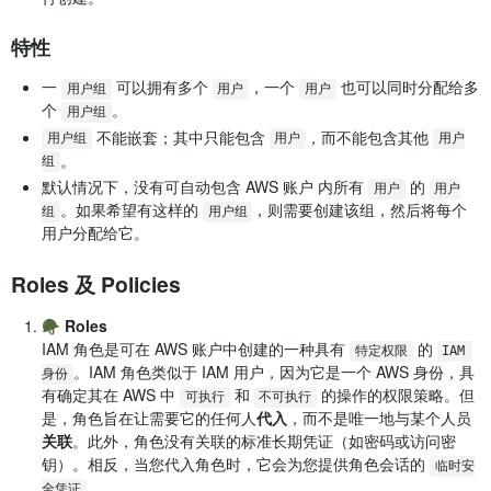
特性
一
可以拥有多个
，一个
也可以同时分配给多
用户组
用户
用户
个
。
用户组
不能嵌套；其中只能包含
，而不能包含其他
用户组
用户
用户
。
组
默认情况下，没有可自动包含 AWS 账户 内所有
的
用户
用户
。如果希望有这样的
，则需要创建该组，然后将每个
组
用户组
用户分配给它。
Roles 及 Policies
🪖
Roles
IAM 角色是可在 AWS 账户中创建的一种具有
的
特定权限
IAM 
。IAM 角色类似于 IAM 用户，因为它是一个 AWS 身份，具
身份
有确定其在 AWS 中
和
的操作的权限策略。但
可执行
不可执行
是，角色旨在让需要它的任何人
代入
，而不是唯一地与某个人员
关联
。此外，角色没有关联的标准长期凭证（如密码或访问密
钥）。相反，当您代入角色时，它会为您提供角色会话的
临时安
。
全凭证