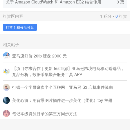
关于 Amazon CloudWatch 和 Amazon EC2 结合使用
0 票
打赏区内容
1 积分 •
0
打赏
打赏 1 积分后可见
相关帖子
亚马逊好价 20tb 硬盘 2000 元
【项目寻求合作｜更新 testfligjt】亚马逊跨境电商移动端选品，
竞品分析，数据采集聚合服务工具 APP
打错一个字母瘫痪半个互联网！亚马逊 S3 宕机事件缘由
美化心得：用背景图片插件进一步美化（柔化）toy 主题
笔记本级资源目录的第三方同步方法
[高端积分悬赏] 分享你的建站心得吧