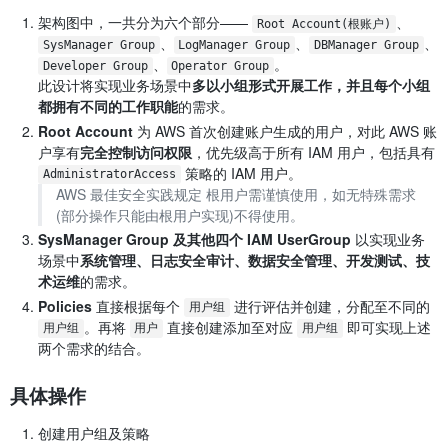
架构图中，一共分为六个部分——
、
Root Account(根账户)
、
、
、
SysManager Group
LogManager Group
DBManager Group
、
。
Developer Group
Operator Group
此设计将实现业务场景中
多以小组形式开展工作，并且每个小组
都拥有不同的工作职能
的需求。
Root Account
为 AWS 首次创建账户生成的用户，对此 AWS 账
户享有
完全控制访问权限
，优先级高于所有 IAM 用户，包括具有
策略的 IAM 用户。
AdministratorAccess
AWS 最佳安全实践规定 根用户需谨慎使用，如无特殊需求
(部分操作只能由根用户实现)不得使用。
SysManager Group 及其他四个 IAM UserGroup
以实现业务
场景中
系统管理、日志安全审计、数据安全管理、开发测试、技
术运维
的需求。
Policies
直接根据每个
进行评估并创建，分配至不同的
用户组
。再将
直接创建添加至对应
即可实现上述
用户组
用户
用户组
两个需求的结合。
具体操作
创建用户组及策略