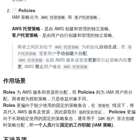
📄
Policies
IAM 策略分为
和
。
AWS 托管策略
客户托管策略
AWS 托管策略
- 是由 AWS 创建和管理的独立策略。
客户托管策略
- 是由用户自行创建和管理的独立策略。
两者之间区别在于
为初始化
自动生成
，而
AWS 托管策略
客
需要用户
手动创建
并
分配
。
户托管策略
会因 AWS 服务或资源
更新
而引起策略内容
变
AWS 托管策略
更
, AWS
禁止
用户修改
AWS 托管策略
作用场景
Roles
为 AWS 服务和资源所分配，而
Policies
则为 IAM 用户所分
配。两者都为授权策略，只是收益对象不同。
Roles
更偏向于较少使用的固定的策略集合，在
情况下，将
突发性
其代入 AWS 服务及资源，因此获取到
。
Policies
更偏
临时安全凭证
向于长期稳定使用的固定的策略集合，通常用于
首次创建
IAM 用户
时策略分配，即
一个人员
对应
固定的工作职能 (IAM 策略)
。
不涉及项