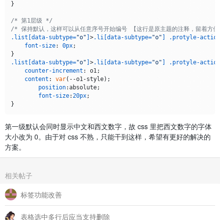
}

/* 第1层级 */
/* 保持默认，这样可以从任意序号开始编号 【这行是原主题的注释，留着方便
.list
[data-subtype=
"o"
]
>
.li
[data-subtype=
"o"
]
.protyle-actio
font-size
: 
0px
;

.list
[data-subtype=
"o"
]
>
.li
[data-subtype=
"o"
]
.protyle-actio
counter-increment
: o1;

content
: 
var
(--o1-style);

position
:absolute; 

font-size
:
20px
;

第一级默认会同时显示中文和西文数字，故 css 里把西文数字的字体
大小改为 0。由于对 css 不熟，只能干到这样，希望有更好的解决的
方案。
相关帖子
标签功能改善
表格选中多行后应当支持删除