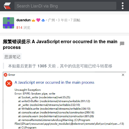
duandun
•
广州
•
3 年前
•
7
回帖
814
浏览
频繁错误提示 A JavaScript error occurred in the main
process
思源笔记
本贴最后更新于
1305
天前，其中的信息可能已经斗转星移