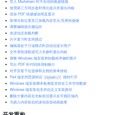
导入 Markdown 时不自动转换超链接
使用第三方同步盘时弹出提示并退出内核
添加 PDF 快捷键说明及显示
新增当前位置至已加载内容页头/页尾快捷键
调整编辑器右侧边距
改进动态加载判断
闪卡复习时支持跳过
编辑器处于只读模式时启动后提示用户
文件系统读取或写入失败时退出内核
调整 Windows 端安装和卸载程序侧栏图片
导出 PDF 时代码块强制换行
对齐页签下拉选择和文档的菜单按钮
Pad 端支持思源协议
跳转打开
siyuan://
Windows 端安装脚本检测是否存在工作空间数据
Windows 端安装包支持自定义安装路径
删除大量内容后光标依旧显示在可视区域内
为插入内容前后的滚动添加动画效果
开发重构