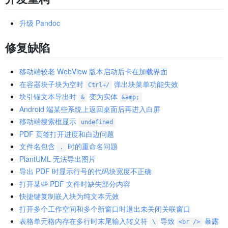
升级 Pandoc
修复缺陷
移动端较老 WebView 版本启动后卡在加载界面
在容器块子块为空时
弹出块菜单功能失效
Ctrl+/
块引锚文本导出时
变为实体
&
&amp;
Android 端某些系统上返回桌面后再进入白屏
移动端搜索框显示
undefined
PDF 页签打开进度和白边问题
文件名包含
时的重命名问题
.
PlantUML 无法导出图片
导出 PDF 时显示行号的代码块宽度不正确
打开某些 PDF 文件时缺失部分内容
快捷键复制嵌入块为纯文本无效
打开多个工作空间和多个新窗口时退出未关闭关联窗口
表格单元格内存在多行时末尾输入转义符
导致
暴露
\
<br />