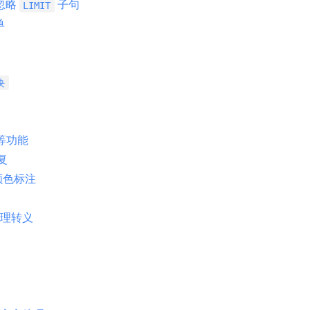
忽略
子句
LIMIT
单
块
等功能
复
颜色标注
理转义