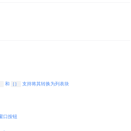
和
支持将其转换为列表块
 
[] 
窗口按钮