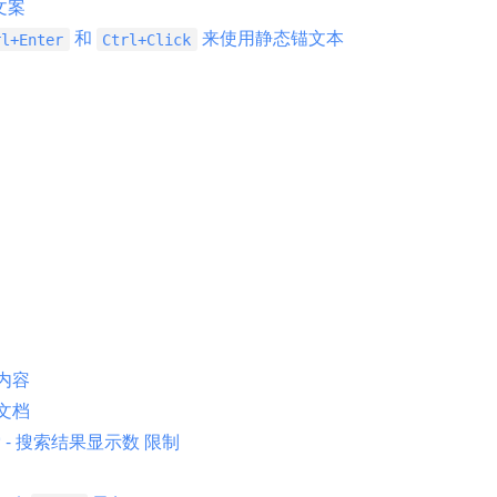
文案
和
来使用静态锚文本
rl+Enter
Ctrl+Click
内容
文档
 - 搜索结果显示数 限制