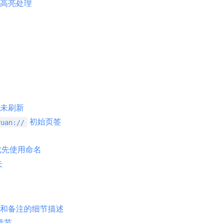
高亮处理
未刷新
初始页签
yuan://
优先使用命名
失
和备注的细节描述
章节