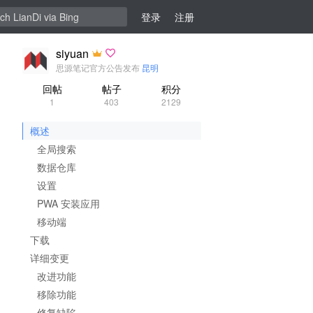
登录
注册
siyuan
思源笔记官方公告发布
昆明
回帖
帖子
积分
1
403
2129
概述
全局搜索
数据仓库
设置
PWA 安装应用
移动端
下载
详细变更
改进功能
移除功能
修复缺陷