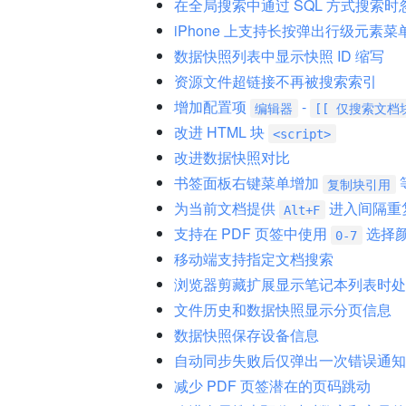
在全局搜索中通过 SQL 方式搜索时
iPhone 上支持长按弹出行级元素菜
数据快照列表中显示快照 ID 缩写
资源文件超链接不再被搜索索引
增加配置项
-
编辑器
[[ 仅搜索文档
改进 HTML 块
<script>
改进数据快照对比
书签面板右键菜单增加
复制块引用
为当前文档提供
进入间隔重
Alt+F
支持在 PDF 页签中使用
选择
0-7
移动端支持指定文档搜索
浏览器剪藏扩展显示笔记本列表时处
文件历史和数据快照显示分页信息
数据快照保存设备信息
自动同步失败后仅弹出一次错误通知
减少 PDF 页签潜在的页码跳动