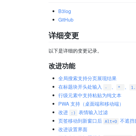
B3log
GitHub
详细变更
以下是详细的变更记录。
改进功能
全局搜索支持分页展现结果
在标题块开头处输入
、
、
- 
* 
1.
行级元素中支持粘贴为纯文本
PWA 支持（桌面端和移动端）
改进
表情输入过滤
:)
页签移动到新窗口后
不遮挡
Alt+O
改进设置界面