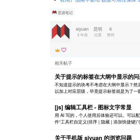
思源笔记
siyuan
昆明
6
3 年前
位置
赞同
相关帖子
关于提示的标签在大纲中显示的问
不知道提示的块考不考虑在大纲中显示？然
以加上对应层级，毕竟提示标签就是为了一
到，在大纲里会更明显一下
[js] 编辑工具栏 - 图标文字常显
用 AI 写的，个人使用后体验还可以。可以
件“工具栏自定义(排序 | 隐藏 | 添加快捷键)”
用。 效果图 [图片] [图片] [图片] [图片] 代码 /
==================================
关于手机版 siyuan 的浏览问题