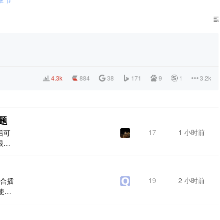
4.3k
884
38
171
9
1
3.2k
题
17
1 小时前
后可
眼看
19
2 小时前
配合插
使
* ==
===