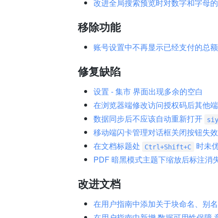
改进全局搜索预览时对数字和字母的
移除功能
账号设置中不再显示已经支付的总额
修复缺陷
设置 - 集市 界面出现多余的空白
在浏览器端修改访问授权码后其他端
数据同步后不应该自动重新打开
si
移动端闪卡管理对话框关闭按钮失效
在文档标题处
时未
Ctrl+Shift+C
PDF 暗黑模式主题下缩放后标注消
改进文档
在用户指南中添加关于块命名、别名
在用户指南中新增 数据可用性保障 