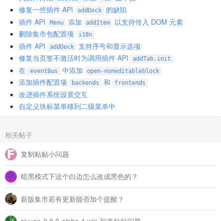
修复一些插件 API
的缺陷
addDock
插件 API
添加
以支持传入 DOM 元素
Menu
addItem
删除集市包配置项
i18n
插件 API
支持序号和显示选项
addDock
修复当页签不激活时为调用插件 API
addTab.init
在
中添加
eventBus
open-noneditableblock
添加插件配置项
和
backends
frontends
改进插件系统设置交互
自定义块标菜单移到二级菜单中
相关帖子
复制粘贴小问题
暗黑模式下这个白边怎么改成黑色的？
新版集市若有更新能否加个提醒？