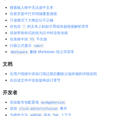
搜索输入框中无法选中文本
在新页签中打开间隔重复报错
只读模式下大纲定位不正确
在包含
的文本上粘贴引用或块超链接解析异常
"
添加带有样式的块为闪卡时没有动画
在表格中按
不生效
F5
行级公式显示
<wbr>
删除 Markdown 转义符异常
Backspace
文档
在用户指南中添加订阅过期后删除云端存储的详细说明
在自述文件中添加架构设计章节
开发者
添加集市包配置项
minAppVersion
添加
事件
click-editortitleicon
为插件方法
添加
上下文
addTab
Tab