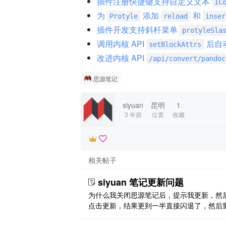
插件注册快捷键支持自定义文本
IC
为
添加
和
Protyle
reload
inser
插件开发支持斜杆菜单
protyleSla
调用内核 API
后自
setBlockAttrs
改进内核 API
/api/convert/pandoc
思源笔记
siyuan
昆明
1
3 年前
位置
收藏
相关帖子
siyuan 笔记更新问题
为什么我关闭思源笔记后，提示我更新，然
点击更新，结果更到一半直接闪退了，然后
打开，还是需要更新，周而复始，这个问题