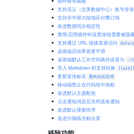
插件命令面板
支持流云（北美数据中心）账号登录
支持非中国大陆地区付费订阅
改进数据同步稳定性
禁用/启用插件时设置按钮需要被隐藏
支持通过 URL 链接直接访问
data/
桌面端启动界面更平滑
桌面端默认工作空间路径设置为
~/
导入 Markdown 时支持转换
[[wiki
更新宣传标语
重构你的思维
移动端禁止在代码块中加粗
改进默认主题配色
点击通知消息后关闭该条通知
改进默认搜索排序
改进分隔线光标位置
移除功能