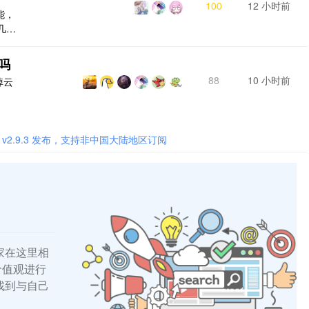
100
12 小时前
能，
几类
比如
多时
吗
编辑
88
10 小时前
掉云
不知
 一样
 v2.9.3 发布，支持非中国大陆地区订阅
家在这里相
的价值观进行
找到与自己