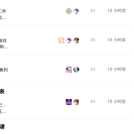
20
12 小时前
工作
也显
[图
39
10 小时前
放在
也和标
20
12 小时前
切换到
表
34
15 小时前
记，
无序
啥问
]
请