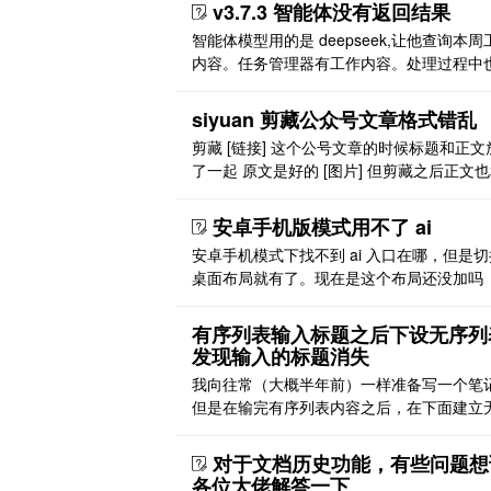
么解决呀
v3.7.3 智能体没有返回结果
智能体模型用的是 deepseek,让他查询本周
内容。任务管理器有工作内容。处理过程中
示查询到相关内容，就是没有输出，返回。 
片]
siyuan 剪藏公众号文章格式错乱
剪藏 [链接] 这个公号文章的时候标题和正文
了一起 原文是好的 [图片] 但剪藏之后正文
题一行了 [图片]
安卓手机版模式用不了 ai
安卓手机模式下找不到 ai 入口在哪，但是
桌面布局就有了。现在是这个布局还没加吗
有序列表输入标题之后下设无序列
发现输入的标题消失
我向往常（大概半年前）一样准备写一个笔
但是在输完有序列表内容之后，在下面建立
列表的时候，我打的字就消失了！不知道是
题，是版本更新的 bug 吗 [图片][图片] [图片
对于文档历史功能，有些问题想
各位大佬解答一下