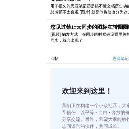
用了很久的思源笔记还是搞不懂文档历史功
总感觉不太直观 [图片] 就是他将修改分为这
我理解，但是我怎么知道到底修改了什么？
说，更新，我更新了什么？也没有标注啊 很
您见过禁止云同步的图标在转圈圈
候，我只是想知道，我的上一个版本和现在
[视频] 触发方式：在同步的时候去设置里关
器中的内容差什么，很难知晓，也可能是我
同步，就会出现了
道用法？ 有个疑问，为什么不做成像 trilium
的高 ..
回帖
思源笔记
欢迎来到这里！
我们正在构建一个小众社区，大
互信任，以平等 • 自由 • 奔放
分享交流。最终，希望大家能够
志同道合的伙伴，共同成长。