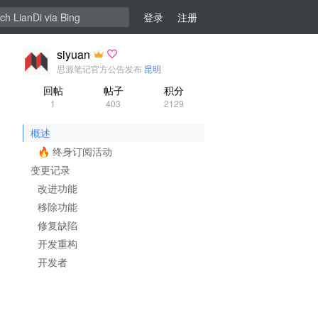
登录
注册
siyuan
思源笔记官方公告发布
昆明
回帖
帖子
积分
1
403
2129
概述
🔥 终身订阅活动
变更记录
改进功能
移除功能
修复缺陷
开发重构
开发者