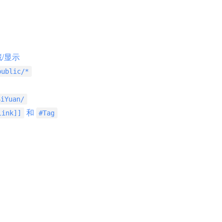
/显示
public/*
SiYuan/
和
link]]
#Tag