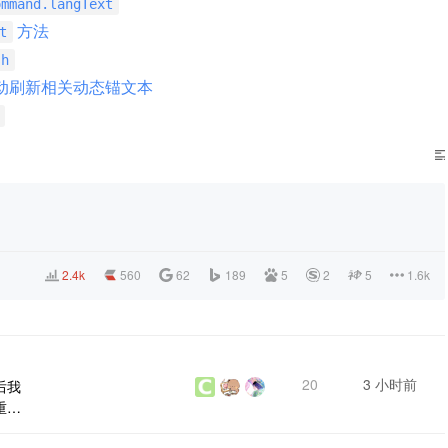
ommand.langText
方法
t
sh
动刷新相关动态锚文本
2.4k
560
62
189
5
2
5
1.6k
20
3 小时前
后我
重新
要怎