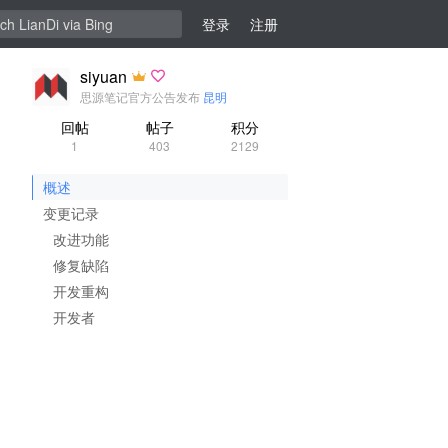
登录
注册
siyuan
思源笔记官方公告发布
昆明
回帖
帖子
积分
1
403
2129
概述
变更记录
改进功能
修复缺陷
开发重构
开发者