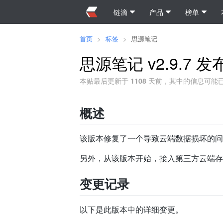
链滴
产品
榜单
首页
>
标签
>
思源笔记
思源笔记 v2.9.7
本贴最后更新于
1108
天前，其中的信息可能
概述
该版本修复了一个导致云端数据损坏的问
另外，从该版本开始，接入第三方云端存储 
变更记录
以下是此版本中的详细变更。