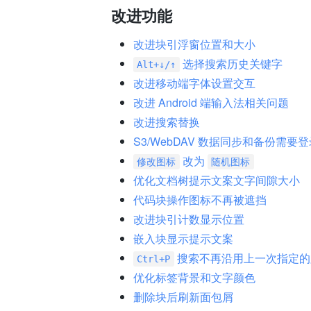
改进功能
改进块引浮窗位置和大小
选择搜索历史关键字
Alt+↓/↑
改进移动端字体设置交互
改进 Android 端输入法相关问题
改进搜索替换
S3/WebDAV 数据同步和备份需要
改为
修改图标
随机图标
优化文档树提示文案文字间隙大小
代码块操作图标不再被遮挡
改进块引计数显示位置
嵌入块显示提示文案
搜索不再沿用上一次指定的
Ctrl+P
优化标签背景和文字颜色
删除块后刷新面包屑