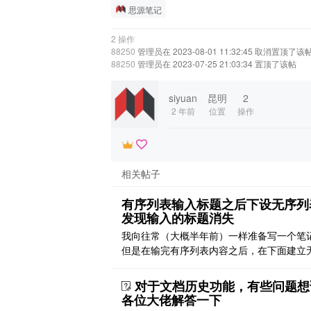
思源笔记
2 操作
88250
管理员在 2023-08-01 11:32:45 取消置顶了该
88250
管理员在 2023-07-25 21:03:34 置顶了该帖
siyuan
昆明
2
2 年前
位置
操作
相关帖子
有序列表输入标题之后下设无序列
发现输入的标题消失
我向往常（大概半年前）一样准备写一个笔
但是在输完有序列表内容之后，在下面建立
列表的时候，我打的字就消失了！不知道是
题，是版本更新的 bug 吗 [图片][图片] [图片
对于文档历史功能，有些问题想
各位大佬解答一下