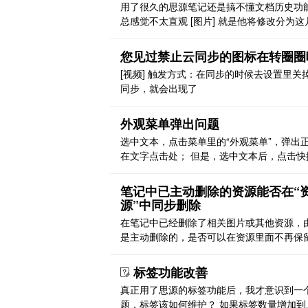
用了很久的思源笔记还是搞不懂文档历史功
总感觉不太直观 [图片] 就是他将修改分为这
我理解，但是我怎么知道到底修改了什么？
说，更新，我更新了什么？也没有标注啊 很
您见过禁止云同步的图标在转圈圈
候，我只是想知道，我的上一个版本和现在
[视频] 触发方式：在同步的时候去设置里关
器中的内容差什么，很难知晓，也可能是我
同步，就会出现了
道用法？ 有个疑问，为什么不做成像 trilium
的高 ..
外观菜单弹出问题
选中文本，点击菜单里的“外观菜单”，弹出
在文字点击处； 但是，选中文本后，点击快
单 ctrl+alt+x，弹出菜单出现在屏幕左下角
跟随选中文字 之前正常
笔记中已主动删除的资源能否在“
源”中同步删除
在笔记中已经删除了相关图片或其他资源，
是主动删除的，是否可以在资源里面不再保
关资料？或者加个选项？
标签功能改善
真正用了思源的标签功能后，我才意识到一
题，标签该如何维护？ 如果标签数量增加到