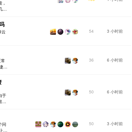
能，
几类
比如
多时
吗
编辑
54
3 小时前
掉云
不知
 一样
36
6 小时前
正常
捷菜
，并不
资
50
6 小时前
由于
留相
50
3 小时前
个问
上百