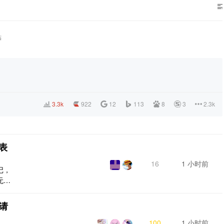
帖
3.3k
922
12
113
8
3
2.3k
表
16
1 小时前
记，
无序
啥问
]
请
100
1 小时前