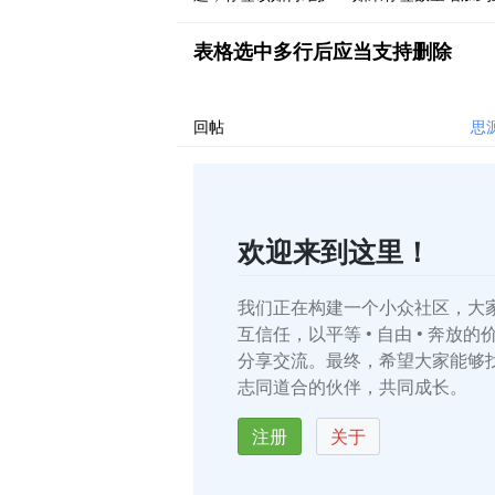
个，标签管理便成问题。 1，标签分类，目
标签通过/符号进行层级划分，但不提供次级
表格选中多行后应当支持删除
搜索，除非会正则或 sql。 标签分级还有另
问题，同一个标签本身可能也属于不同标签
级…… 2，众多标签难以记忆，如半年前打上
回帖
思源
货”标签， ..
欢迎来到这里！
我们正在构建一个小众社区，大
互信任，以平等 • 自由 • 奔放
分享交流。最终，希望大家能够
志同道合的伙伴，共同成长。
注册
关于