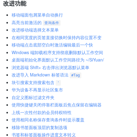
改进功能
移动端面包屑菜单自动换行
高亮当前激活的
查询条件
改进移动端选择文本菜单
在相同宽度的页签直接切换时保持内容位置不变
移动端点击底部空白时激活编辑最后一个快
Windows 端卸载程序支持彻底删除默认工作空间
桌面端初始化界面默认工作空间路径为 ~/SiYuan/
浏览器端 Shift+ 右击弹出浏览器默认菜单
改进导入 Markdown 标签语法
#Tag
块引搜索支持搜索包含
'
华为设备不再显示社区集市
自定义图标过滤文件夹
使用快捷键关闭停靠栏面板后焦点保留在编辑器
上线一次性付款的会员特权特性
使用相同名称保存查询条件时提示覆盖
移除书签面板顶层的复制选项
书签和标签面板操作进度文本转义